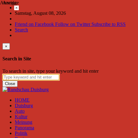
Anzeige
Anzeige
×
Samstag, August 08, 2026
Friend on Facebook
Follow on Twitter
Subscribe to RSS
Search
×
Search in Site
To search in site, type your keyword and hit enter
Close
HOME
Duisburg
Auto
Kultur
Meinung
Panorama
Politik