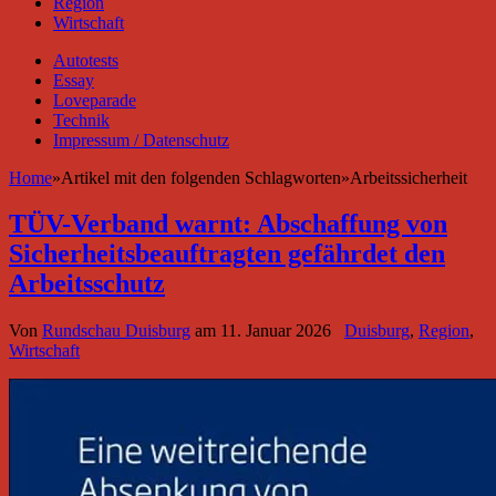
Region
Wirtschaft
Autotests
Essay
Loveparade
Technik
Impressum / Datenschutz
Home
»
Artikel mit den folgenden Schlagworten
»
Arbeitssicherheit
TÜV-Verband warnt: Abschaffung von
Sicherheitsbeauftragten gefährdet den
Arbeitsschutz
Von
Rundschau Duisburg
am
11. Januar 2026
Duisburg
,
Region
,
Wirtschaft