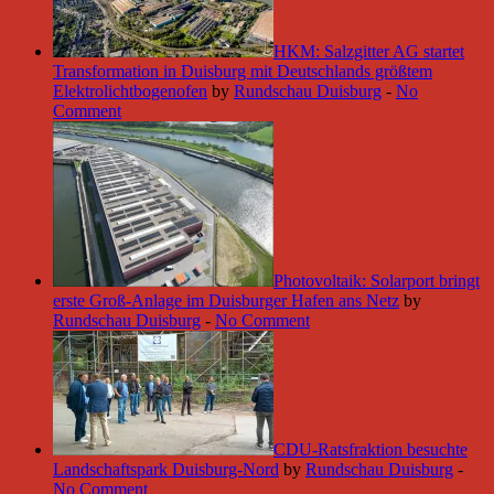
HKM: Salzgitter AG startet
Transformation in Duisburg mit Deutschlands größtem
Elektrolichtbogenofen
by
Rundschau Duisburg
-
No
Comment
Photovoltaik: Solarport bringt
erste Groß-Anlage im Duisburger Hafen ans Netz
by
Rundschau Duisburg
-
No Comment
CDU-Ratsfraktion besuchte
Landschaftspark Duisburg-Nord
by
Rundschau Duisburg
-
No Comment