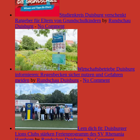
Studienkreis Duisburg verschenkt
Ratgeber für Eltern von Grundschulkindern
by
Rundschau
Duisburg
-
No Comment
Wirtschaftsbetriebe Duisburg
informieren: Regenbecken sicher nutzen und Gefahren
meiden
by
Rundschau Duisburg
-
No Comment
Lern dich fit: Duisburger
Lions Clubs stärken Ferienprogramm des SV Rhenania
Hamborn
by
Rundschau Duisburg
-
No Comment