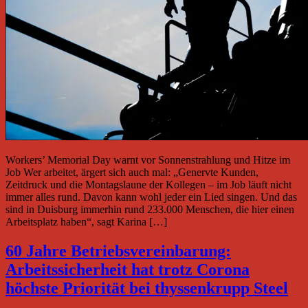
Workers’ Memorial Day warnt vor Sonnenstrahlung und Hitze im
Job Wer arbeitet, ärgert sich auch mal: „Genervte Kunden,
Zeitdruck und die Montagslaune der Kollegen – im Job läuft nicht
immer alles rund. Davon kann wohl jeder ein Lied singen. Und das
sind in Duisburg immerhin rund 233.000 Menschen, die hier einen
Arbeitsplatz haben“, sagt Karina […]
60 Jahre Betriebsvereinbarung:
Arbeitssicherheit hat trotz Corona
höchste Priorität bei thyssenkrupp Steel