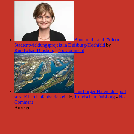
Bund und Land fördern
Stadtentwicklungsprojekt in Duisburg-Hochfeld
by
Rundschau Duisburg
-
No Comment
Duisburger Hafen: duisport
setzt KI im Hafenbetrieb ein
by
Rundschau Duisburg
-
No
Comment
Anzeige