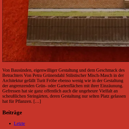
Von Bausünden, eigenwilliger Gestaltung und dem Geschmack des
Betrachters Von Petra Grünendahl Stilistischer Misch-Masch in der
Architektur gefällt Turit Fröbe ebenso wenig wie in der Gestaltung
der angrenzenden Grün- oder Gartenflächen mit ihrer Einzäunung.
Gefressen hat sie ganz offentlich auch die ungeheure Vielfalt an
scheußlichen Steingärten, deren Gestaltung nur selten Platz gelassen
hat für Pflanzen. […]
Beiträge
Letzte