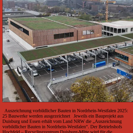
Auszeichnung vorbildlicher Bauten in Nordrhein-Westfalen 2025:
25 Bauwerke werden ausgezeichnet Jeweils ein Bauprojekt aus
Duisburg und Essen erhält vom Land NRW die „Auszeichnung
vorbildlicher Bauten in Nordrhein-Westfalen“. Der Betriebshofs
Hochfeld – Recyclingzentrum Duisburg-MItte wird für die