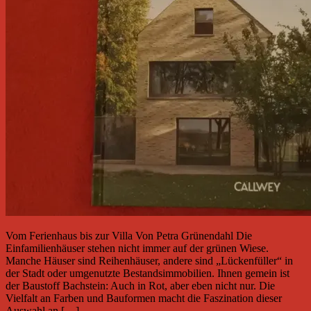
Vom Ferienhaus bis zur Villa Von Petra Grünendahl Die
Einfamilienhäuser stehen nicht immer auf der grünen Wiese.
Manche Häuser sind Reihenhäuser, andere sind „Lückenfüller“ in
der Stadt oder umgenutzte Bestandsimmobilien. Ihnen gemein ist
der Baustoff Bachstein: Auch in Rot, aber eben nicht nur. Die
Vielfalt an Farben und Bauformen macht die Faszination dieser
Auswahl an […]