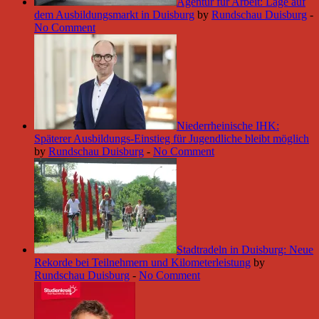
Agentur für Arbeit: Lage auf
dem Ausbildungsmarkt in Duisburg
by
Rundschau Duisburg
-
No Comment
Niederrheinische IHK:
Späterer Ausbildungs-Einstieg für Jugendliche bleibt möglich
by
Rundschau Duisburg
-
No Comment
Stadtradeln in Duisburg: Neue
Rekorde bei Teilnehmern und Kilometerleistung
by
Rundschau Duisburg
-
No Comment