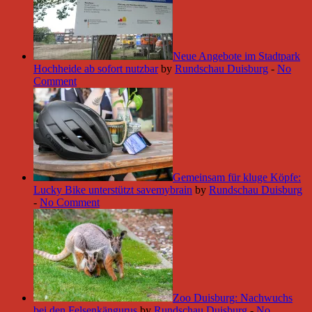
Neue Angebote im Stadtpark
Hochheide ab sofort nutzbar
by
Rundschau Duisburg
-
No
Comment
Gemeinsam für kluge Köpfe:
Lucky Bike unterstützt savemybrain
by
Rundschau Duisburg
-
No Comment
Zoo Duisburg: Nachwuchs
bei den Felsenkängurus
by
Rundschau Duisburg
-
No