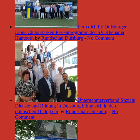
Lern dich fit: Duisburger
Lions Clubs stärken Ferienprogramm des SV Rhenania
Hamborn
by
Rundschau Duisburg
-
No Comment
Unternehmerverband Soziale
Dienste und Bildung in Duisburg bringt sich in den
politischen Dialog ein
by
Rundschau Duisburg
-
No
Comment