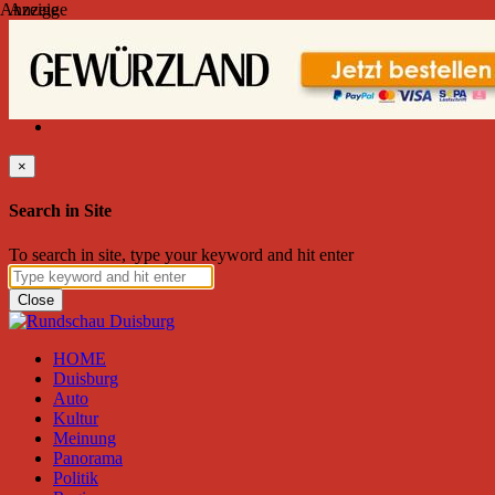
Anzeige
Anzeige
Donnerstag, August 06, 2026
Friend on Facebook
Follow on Twitter
Subscribe to RSS
Search
×
Search in Site
To search in site, type your keyword and hit enter
Close
HOME
Duisburg
Auto
Kultur
Meinung
Panorama
Politik