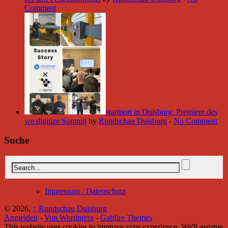
Comment
startport in Duisburg: Premiere des
we.digitize Summit
by
Rundschau Duisburg
-
No Comment
Suche
Impressum / Datenschutz
© 2026,
↑
Rundschau Duisburg
Anmelden
-
Von Wordpress
-
Gabfire Themes
This website uses cookies to improve your experience. We'll assume