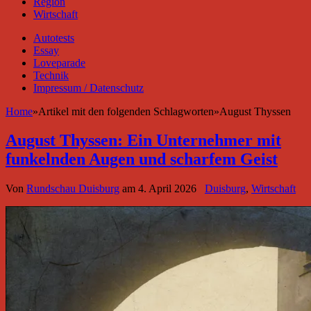
Region
Wirtschaft
Autotests
Essay
Loveparade
Technik
Impressum / Datenschutz
Home
»
Artikel mit den folgenden Schlagworten
»
August Thyssen
August Thyssen: Ein Unternehmer mit
funkelnden Augen und scharfem Geist
Von
Rundschau Duisburg
am
4. April 2026
Duisburg
,
Wirtschaft