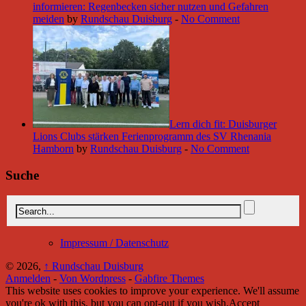
informieren: Regenbecken sicher nutzen und Gefahren
meiden
by
Rundschau Duisburg
-
No Comment
Lern dich fit: Duisburger
Lions Clubs stärken Ferienprogramm des SV Rhenania
Hamborn
by
Rundschau Duisburg
-
No Comment
Suche
Impressum / Datenschutz
© 2026,
↑
Rundschau Duisburg
Anmelden
-
Von Wordpress
-
Gabfire Themes
This website uses cookies to improve your experience. We'll assume
you're ok with this, but you can opt-out if you wish.
Accept