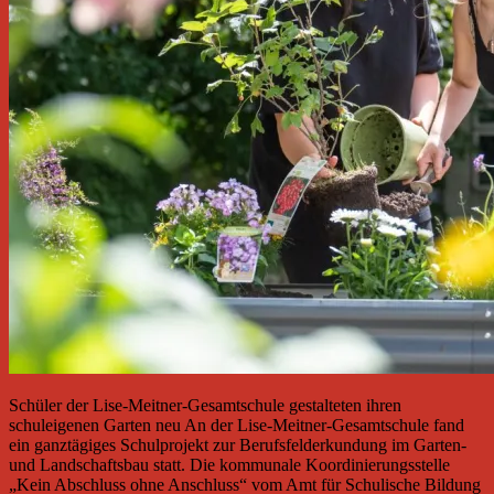
Schüler der Lise-Meitner-Gesamtschule gestalteten ihren
schuleigenen Garten neu An der Lise-Meitner-Gesamtschule fand
ein ganztägiges Schulprojekt zur Berufsfelderkundung im Garten-
und Landschaftsbau statt. Die kommunale Koordinierungsstelle
„Kein Abschluss ohne Anschluss“ vom Amt für Schulische Bildung