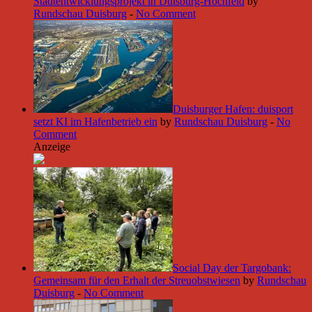
Stadtentwicklungsprojekt in Duisburg-Hochfeld
by
Rundschau Duisburg
-
No Comment
Duisburger Hafen: duisport
setzt KI im Hafenbetrieb ein
by
Rundschau Duisburg
-
No
Comment
Anzeige
Social Day der Targobank:
Gemeinsam für den Erhalt der Streuobstwiesen
by
Rundschau
Duisburg
-
No Comment