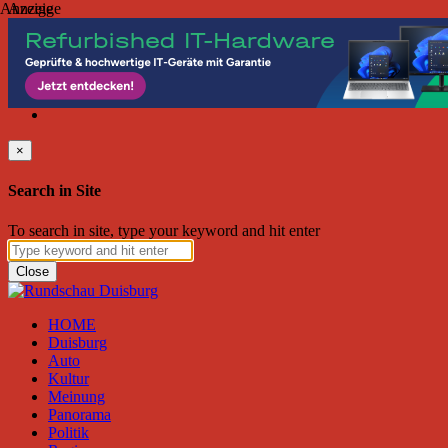
Anzeige
Anzeige
Samstag, August 08, 2026
Friend on Facebook
Follow on Twitter
Subscribe to RSS
Search
×
Search in Site
To search in site, type your keyword and hit enter
Close
HOME
Duisburg
Auto
Kultur
Meinung
Panorama
Politik