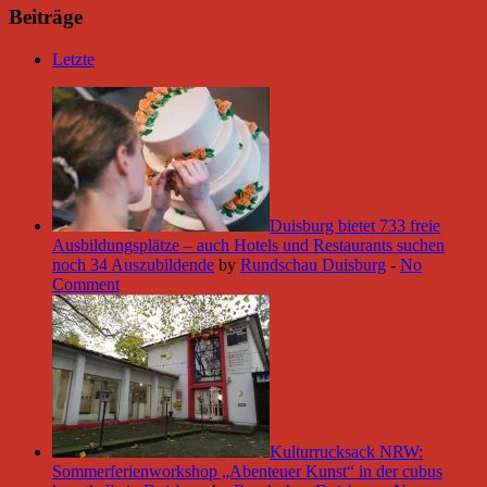
Beiträge
Letzte
Duisburg bietet 733 freie
Ausbildungsplätze – auch Hotels und Restaurants suchen
noch 34 Auszubildende
by
Rundschau Duisburg
-
No
Comment
Kulturrucksack NRW:
Sommerferienworkshop „Abenteuer Kunst“ in der cubus