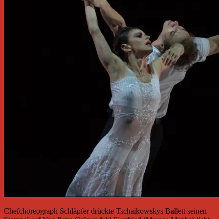
Chefchoreograph Schläpfer drückte Tschaikowskys Ballett seinen