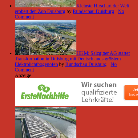
Kleinste Hirschart der Welt
erobert den Zoo Duisburg
by
Rundschau Duisburg
-
No
Comment
HKM: Salzgitter AG startet
Transformation in Duisburg mit Deutschlands größtem
Elektrolichtbogenofen
by
Rundschau Duisburg
-
No
Comment
Anzeige