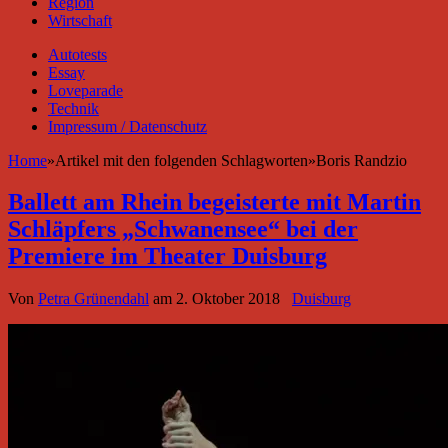
Region
Wirtschaft
Autotests
Essay
Loveparade
Technik
Impressum / Datenschutz
Home
»
Artikel mit den folgenden Schlagworten
»
Boris Randzio
Ballett am Rhein begeisterte mit Martin
Schläpfers „Schwanensee“ bei der
Premiere im Theater Duisburg
Von
Petra Grünendahl
am
2. Oktober 2018
Duisburg