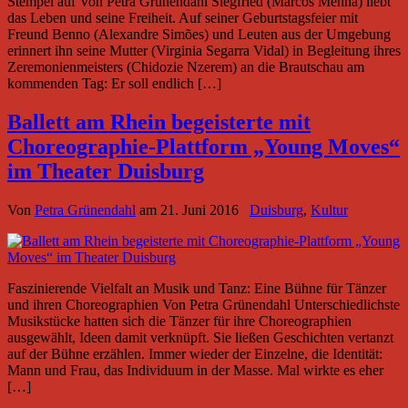
Stempel auf Von Petra Grünendahl Siegfried (Marcos Menha) liebt
das Leben und seine Freiheit. Auf seiner Geburtstagsfeier mit
Freund Benno (Alexandre Simões) und Leuten aus der Umgebung
erinnert ihn seine Mutter (Virginia Segarra Vidal) in Begleitung ihres
Zeremonienmeisters (Chidozie Nzerem) an die Brautschau am
kommenden Tag: Er soll endlich […]
Ballett am Rhein begeisterte mit
Choreographie-Plattform „Young Moves“
im Theater Duisburg
Von
Petra Grünendahl
am
21. Juni 2016
Duisburg
,
Kultur
Faszinierende Vielfalt an Musik und Tanz: Eine Bühne für Tänzer
und ihren Choreographien Von Petra Grünendahl Unterschiedlichste
Musikstücke hatten sich die Tänzer für ihre Choreographien
ausgewählt, Ideen damit verknüpft. Sie ließen Geschichten vertanzt
auf der Bühne erzählen. Immer wieder der Einzelne, die Identität:
Mann und Frau, das Individuum in der Masse. Mal wirkte es eher
[…]