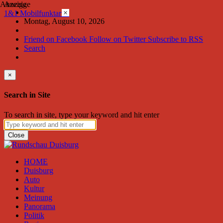
Anzeige
Anzeige
×
1&1 Mobilfunktarife
Montag, August 10, 2026
Friend on Facebook
Follow on Twitter
Subscribe to RSS
Search
×
Search in Site
To search in site, type your keyword and hit enter
Close
HOME
Duisburg
Auto
Kultur
Meinung
Panorama
Politik