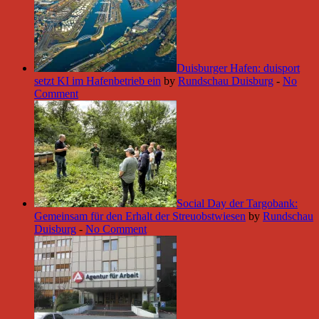
Duisburger Hafen: duisport
setzt KI im Hafenbetrieb ein
by
Rundschau Duisburg
-
No
Comment
Social Day der Targobank:
Gemeinsam für den Erhalt der Streuobstwiesen
by
Rundschau
Duisburg
-
No Comment