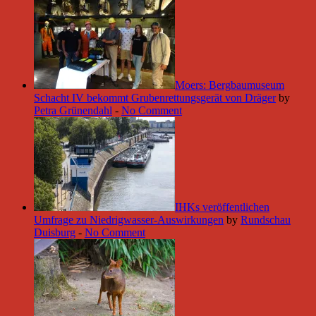
Moers: Bergbaumuseum
Schacht IV bekommt Grubenrettungsgerät von Dräger
by
Petra Grünendahl
-
No Comment
IHKs veröffentlichen
Umfrage zu Niedrigwasser-Auswirkungen
by
Rundschau
Duisburg
-
No Comment