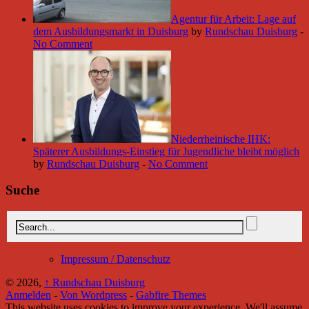
Agentur für Arbeit: Lage auf
dem Ausbildungsmarkt in Duisburg
by
Rundschau Duisburg
-
No Comment
Niederrheinische IHK:
Späterer Ausbildungs-Einstieg für Jugendliche bleibt möglich
by
Rundschau Duisburg
-
No Comment
Suche
Impressum / Datenschutz
© 2026,
↑
Rundschau Duisburg
Anmelden
-
Von Wordpress
-
Gabfire Themes
This website uses cookies to improve your experience. We'll assume