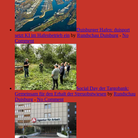
Duisburger Hafen: duisport
setzt KI im Hafenbetrieb ein
by
Rundschau Duisburg
-
No
Comment
Social Day der Targobank:
Gemeinsam für den Erhalt der Streuobstwiesen
by
Rundschau
Duisburg
-
No Comment