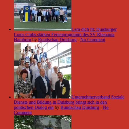
Lern dich fit: Duisburger
Lions Clubs stärken Ferienprogramm des SV Rhenania
Hamborn
by
Rundschau Duisburg
-
No Comment
Unternehmerverband Soziale
Dienste und Bildung in Duisburg bringt sich in den
politischen Dialog ein
by
Rundschau Duisburg
-
No
Comment