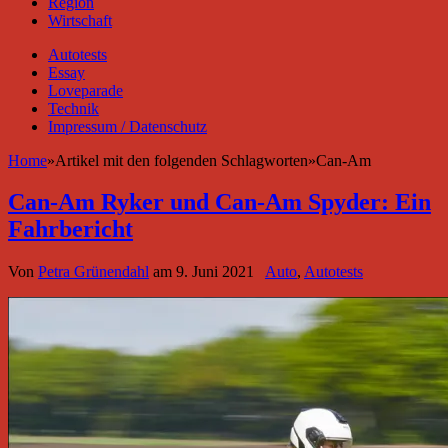
Region
Wirtschaft
Autotests
Essay
Loveparade
Technik
Impressum / Datenschutz
Home
»
Artikel mit den folgenden Schlagworten
»
Can-Am
Can-Am Ryker und Can-Am Spyder: Ein
Fahrbericht
Von
Petra Grünendahl
am
9. Juni 2021
Auto
,
Autotests