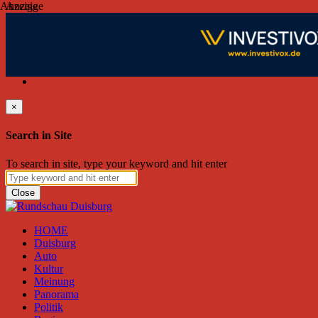
Anzeige
Anzeige
Donnerstag, August 06, 2026
Friend on Facebook
Follow on Twitter
Subscribe to RSS
Search
×
Search in Site
To search in site, type your keyword and hit enter
Close
HOME
Duisburg
Auto
Kultur
Meinung
Panorama
Politik