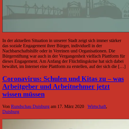
In der aktuellen Situation in unserer Stadt zeigt sich immer stärker
das soziale Engagement ihrer Bürger, individuell in der
Nachbarschaftshilfe oder in Vereinen und Organisationen. Die
Bürgerstiftung war auch in der Vergangenheit vielfach Plattform für
dieses Engagement. Am Anfang der Flüchtlingskrise hat sich dabei
bewährt, im Internet eine Plattform zu erstellen, auf der sich die […]
Coronavirus: Schulen und Kitas zu – was
Arbeitgeber und Arbeitnehmer jetzt
wissen müssen
Von
Rundschau Duisburg
am
17. März 2020
Wirtschaft
,
Duisburg