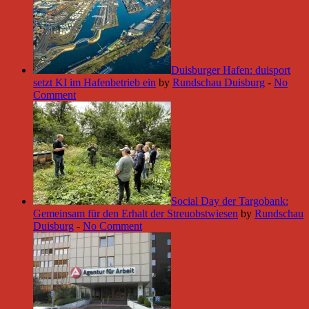
Duisburger Hafen: duisport
setzt KI im Hafenbetrieb ein
by
Rundschau Duisburg
-
No
Comment
Social Day der Targobank:
Gemeinsam für den Erhalt der Streuobstwiesen
by
Rundschau
Duisburg
-
No Comment