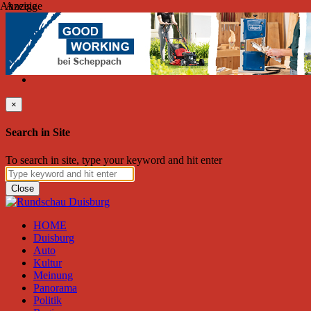
Anzeige
Anzeige
Freitag, August 07, 2026
Friend on Facebook
Follow on Twitter
Subscribe to RSS
Search
×
Search in Site
To search in site, type your keyword and hit enter
Close
HOME
Duisburg
Auto
Kultur
Meinung
Panorama
Politik