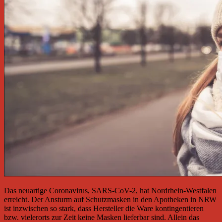
Das neuartige Coronavirus, SARS-CoV-2, hat Nordrhein-Westfalen
erreicht. Der Ansturm auf Schutzmasken in den Apotheken in NRW
ist inzwischen so stark, dass Hersteller die Ware kontingentieren
bzw. vielerorts zur Zeit keine Masken lieferbar sind. Allein das