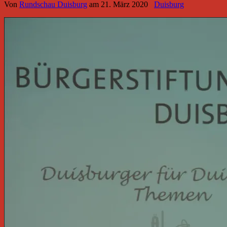
Von
Rundschau Duisburg
am
21. März 2020
Duisburg