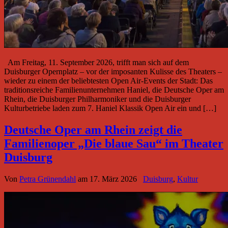
Am Freitag, 11. September 2026, trifft man sich auf dem
Duisburger Opernplatz – vor der imposanten Kulisse des Theaters –
wieder zu einem der beliebtesten Open Air-Events der Stadt: Das
traditionsreiche Familienunternehmen Haniel, die Deutsche Oper am
Rhein, die Duisburger Philharmoniker und die Duisburger
Kulturbetriebe laden zum 7. Haniel Klassik Open Air ein und […]
Deutsche Oper am Rhein zeigt die
Familienoper „Die blaue Sau“ im Theater
Duisburg
Von
Petra Grünendahl
am
17. März 2026
Duisburg
,
Kultur