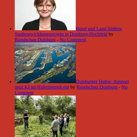
Bund und Land fördern
Stadtentwicklungsprojekt in Duisburg-Hochfeld
by
Rundschau Duisburg
-
No Comment
Duisburger Hafen: duisport
setzt KI im Hafenbetrieb ein
by
Rundschau Duisburg
-
No
Comment