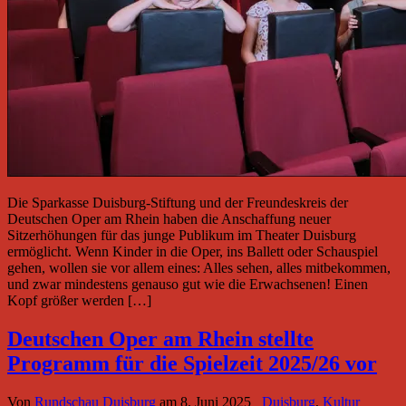
Die Sparkasse Duisburg-Stiftung und der Freundeskreis der
Deutschen Oper am Rhein haben die Anschaffung neuer
Sitzerhöhungen für das junge Publikum im Theater Duisburg
ermöglicht. Wenn Kinder in die Oper, ins Ballett oder Schauspiel
gehen, wollen sie vor allem eines: Alles sehen, alles mitbe­kommen,
und zwar mindestens genauso gut wie die Erwachsenen! Einen
Kopf größer werden […]
Deutschen Oper am Rhein stellte
Programm für die Spielzeit 2025/26 vor
Von
Rundschau Duisburg
am
8. Juni 2025
Duisburg
,
Kultur