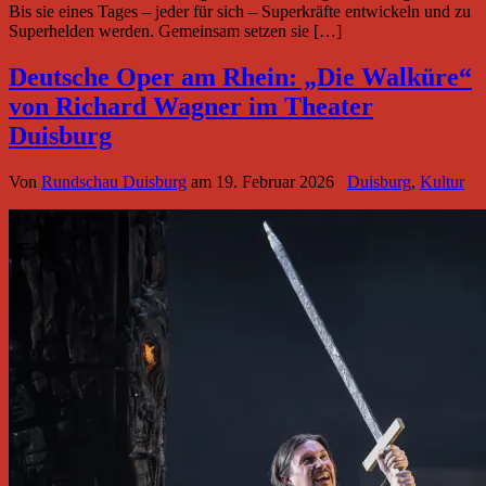
Bis sie eines Tages – jeder für sich – Superkräfte entwickeln und zu
Superhelden werden. Gemeinsam setzen sie […]
Deutsche Oper am Rhein: „Die Walküre“
von Richard Wagner im Theater
Duisburg
Von
Rundschau Duisburg
am
19. Februar 2026
Duisburg
,
Kultur