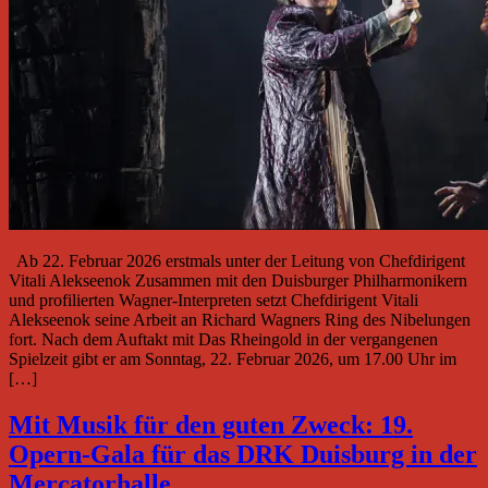
Ab 22. Februar 2026 erstmals unter der Leitung von Chefdirigent
Vitali Alekseenok Zusammen mit den Duisburger Philharmonikern
und profilierten Wagner-Interpreten setzt Chefdirigent Vitali
Alekseenok seine Arbeit an Richard Wagners Ring des Nibelungen
fort. Nach dem Auftakt mit Das Rheingold in der vergangenen
Spielzeit gibt er am Sonntag, 22. Februar 2026, um 17.00 Uhr im
[…]
Mit Musik für den guten Zweck: 19.
Opern-Gala für das DRK Duisburg in der
Mercatorhalle