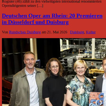
Rogister (46) zählt zu den vielseitigsten international renommierten
Operndirigenten seiner […]
Deutschen Oper am Rhein: 20 Premieren
in Düsseldorf und Duisburg
Von
Rundschau Duisburg
am
21. Mai 2026
Duisburg
,
Kultur