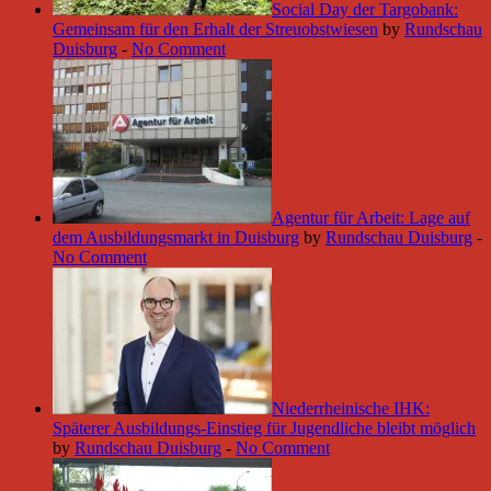
Social Day der Targobank:
Gemeinsam für den Erhalt der Streuobstwiesen
by
Rundschau
Duisburg
-
No Comment
Agentur für Arbeit: Lage auf
dem Ausbildungsmarkt in Duisburg
by
Rundschau Duisburg
-
No Comment
Niederrheinische IHK:
Späterer Ausbildungs-Einstieg für Jugendliche bleibt möglich
by
Rundschau Duisburg
-
No Comment