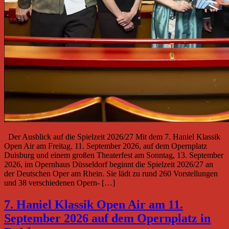
Der Ausblick auf die Spielzeit 2026/27 Mit dem 7. Haniel Klassik
Open Air am Freitag, 11. September 2026, auf dem Opernplatz
Duisburg und einem großen Theaterfest am Sonntag, 13. September
2026, im Opernhaus Düsseldorf beginnt die Spielzeit 2026/27 an
der Deutschen Oper am Rhein. Sie lädt zu rund 260 Vorstellungen
und 38 verschiedenen Opern- […]
7. Haniel Klassik Open Air am 11.
September 2026 auf dem Opernplatz in