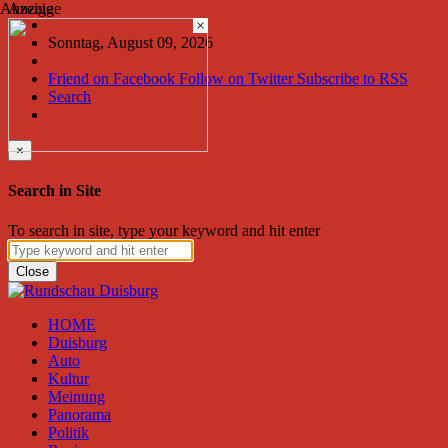
Anzeige
Anzeige
×
Sonntag, August 09, 2026
Friend on Facebook
Follow on Twitter
Subscribe to RSS
Search
×
Search in Site
To search in site, type your keyword and hit enter
Close
HOME
Duisburg
Auto
Kultur
Meinung
Panorama
Politik