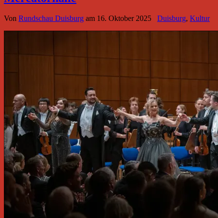
Von
Rundschau Duisburg
am
16. Oktober 2025
Duisburg
,
Kultur