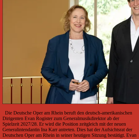
Die Deutsche Oper am Rhein beruft den deutsch-amerikanischen
Dirigenten Evan Rogister zum Generalmusikdirektor ab der
Spielzeit 2027/28. Er wird die Position zeitgleich mit der neuen
Generalintendantin Ina Karr antreten. Dies hat der Aufsichtsrat der
Deutschen Oper am Rhein in seiner heutigen Sitzung bestätigt. Evan