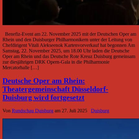
Benefiz-Event am 22. November 2025 mit der Deutschen Oper am
Rhein und den Duisburger Philharmonikern unter der Leitung von
Chefdirigent Vitali Alekseenok Kartenvorverkauf hat begonnen Am
Samstag, 22. November 2025, um 18.00 Uhr laden die Deutsche
Oper am Rhein und das Deutsche Rote Kreuz Duisburg gemeinsam
zur diesjährigen DRK Opern-Gala in die Philharmonie
Mercatorhalle […]
Deutsche Oper am Rhein:
Theatergemeinschaft Düsseldorf-
Duisburg wird fortgesetzt
Von
Rundschau Duisburg
am
27. Juli 2025
Duisburg