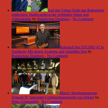
Auf den Urban.Trails das Ruhrgebiet
entdecken: Stadtwanderwege verbinden Natur und
Alltagskultur
by
Rundschau Duisburg
-
No Comment
Relaunch bei STUDIO 47 in
Duisburg: Mit neuen Avataren und virtuellen Sets
by
Rundschau Duisburg
-
No Comment
Moers: Bergbaumuseum
Schacht IV bekommt Grubenrettungsgerät von Dräger
by
Petra Grünendahl
-
No Comment