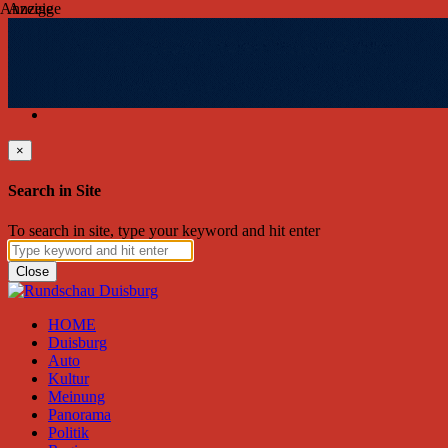
Anzeige
Anzeige
Donnerstag, August 06, 2026
Friend on Facebook
Follow on Twitter
Subscribe to RSS
Search
×
Search in Site
To search in site, type your keyword and hit enter
Close
HOME
Duisburg
Auto
Kultur
Meinung
Panorama
Politik