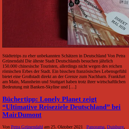
Städtetrips zu eher unbekannten Schätzen in Deutschland Von Petra
Grünendahl Die älteste Stadt Deutschlands besuchen jährlich
150.000 chinesische Touristen, allerdings nicht wegen des reichen
römischen Erbes der Stadt. Ein bisschen französisches Lebensgefühl
bietet eine Großstadt direkt an der Grenze zum Nachbarn. Frankfurt
am Main, Mannheim und Stuttgart haben trotz ihrer wirtschaftlichen
Bedeutung mit Banken-Skyline und […]
Büchertipp: Lonely Planet zeigt
“Ultimative Reiseziele Deutschland” bei
MairDumont
Von
Petra Grünendahl
am
25. Oktober 2021
Panorama
,
Duisburg
,