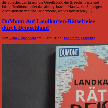
die Sprache, das Essen, die Geselligkeit, die Bräuche, Feste und
lokale Traditionen oder das althergebrachte Handwerk. So prägen
Auenlandschaften und Heidemoore, weite Obstwiesen […]
DuMont: Auf Landkarten-Rätselreise
durch Deutschland
Von
Petra Grünendahl
am
6. Mai 2022
Panorama
,
Duisburg