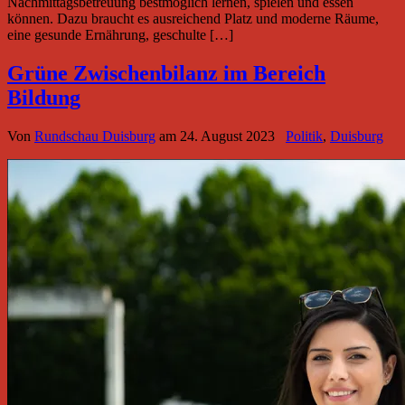
Nachmittagsbetreuung bestmöglich lernen, spielen und essen
können. Dazu braucht es ausreichend Platz und moderne Räume,
eine gesunde Ernährung, geschulte […]
Grüne Zwischenbilanz im Bereich
Bildung
Von
Rundschau Duisburg
am
24. August 2023
Politik
,
Duisburg