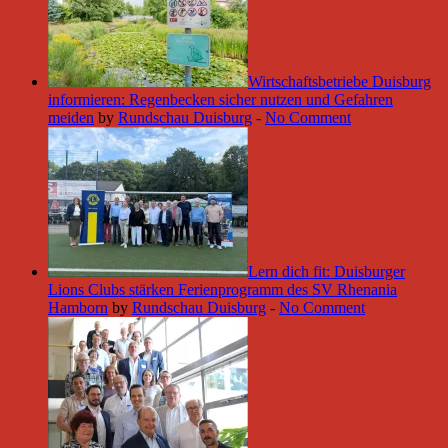
Wirtschaftsbetriebe Duisburg
informieren: Regenbecken sicher nutzen und Gefahren
meiden
by
Rundschau Duisburg
-
No Comment
Lern dich fit: Duisburger
Lions Clubs stärken Ferienprogramm des SV Rhenania
Hamborn
by
Rundschau Duisburg
-
No Comment