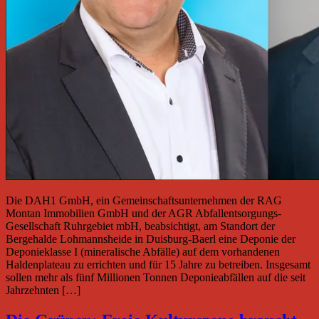
Die DAH1 GmbH, ein Gemeinschaftsunternehmen der RAG
Montan Immobilien GmbH und der AGR Abfallentsorgungs-
Gesellschaft Ruhrgebiet mbH, beabsichtigt, am Standort der
Bergehalde Lohmannsheide in Duisburg-Baerl eine Deponie der
Deponieklasse I (mineralische Abfälle) auf dem vorhandenen
Haldenplateau zu errichten und für 15 Jahre zu betreiben. Insgesamt
sollen mehr als fünf Millionen Tonnen Deponieabfällen auf die seit
Jahrzehnten […]