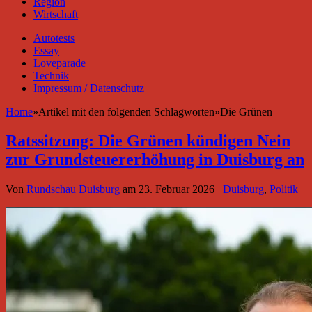
Region
Wirtschaft
Autotests
Essay
Loveparade
Technik
Impressum / Datenschutz
Home
»
Artikel mit den folgenden Schlagworten
»
Die Grünen
Ratssitzung: Die Grünen kündigen Nein
zur Grundsteuererhöhung in Duisburg an
Von
Rundschau Duisburg
am
23. Februar 2026
Duisburg
,
Politik