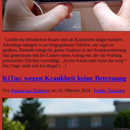
Graffiti im öffentlichen Raum sind als Kunstform längst etabliert.
Allerdings mangelt es an freigegebenen Flächen, um legal zu
sprühen. Deshalb bringt die grüne Fraktion in der Bezirksvertretung
Süd gemeinsam mit der Linken einen Antrag ein, der die Prüfung
potenzieller Flächen vorschlägt. „Ist das Kunst oder kann das weg?“
Die Frage stellt sich bei illegal […]
KiTas: wegen Krankheit keine Betreuung
Von
Rundschau Duisburg
am
16. Oktober 2024
Politik
,
Duisburg