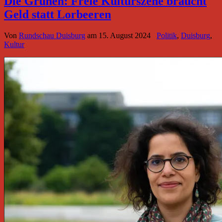
Die Grünen: Freie Kulturszene braucht
Geld statt Lorbeeren
Von
Rundschau Duisburg
am
15. August 2024
Politik
,
Duisburg
,
Kultur