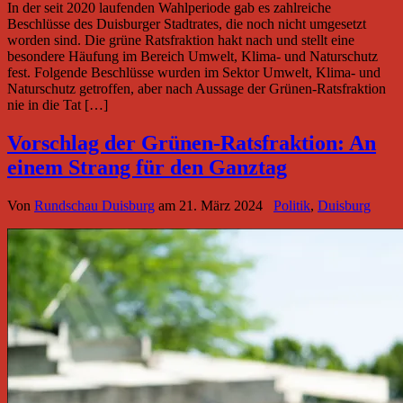
In der seit 2020 laufenden Wahlperiode gab es zahlreiche
Beschlüsse des Duisburger Stadtrates, die noch nicht umgesetzt
worden sind. Die grüne Ratsfraktion hakt nach und stellt eine
besondere Häufung im Bereich Umwelt, Klima- und Naturschutz
fest. Folgende Beschlüsse wurden im Sektor Umwelt, Klima- und
Naturschutz getroffen, aber nach Aussage der Grünen-Ratsfraktion
nie in die Tat […]
Vorschlag der Grünen-Ratsfraktion: An
einem Strang für den Ganztag
Von
Rundschau Duisburg
am
21. März 2024
Politik
,
Duisburg