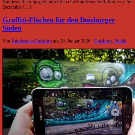
Bundesverfassungsgericht schrieb eine bundesweite Reform vor. Im
Dezember […]
Graffiti-Flächen für den Duisburger
Süden
Von
Rundschau Duisburg
am
29. Januar 2026
Duisburg
,
Politik