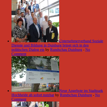
Unternehmerverband Soziale
Dienste und Bildung in Duisburg bringt sich in den
politischen Dialog ein
by
Rundschau Duisburg
-
No
Comment
Neue Angebote im Stadtpark
Hochheide ab sofort nutzbar
by
Rundschau Duisburg
-
No
Comment