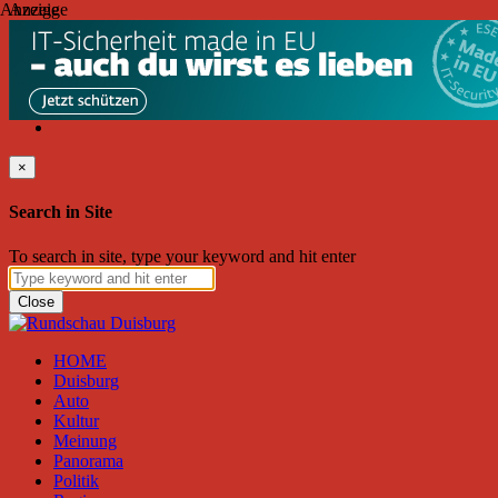
Anzeige
Anzeige
Donnerstag, August 06, 2026
Friend on Facebook
Follow on Twitter
Subscribe to RSS
Search
×
Search in Site
To search in site, type your keyword and hit enter
Close
HOME
Duisburg
Auto
Kultur
Meinung
Panorama
Politik