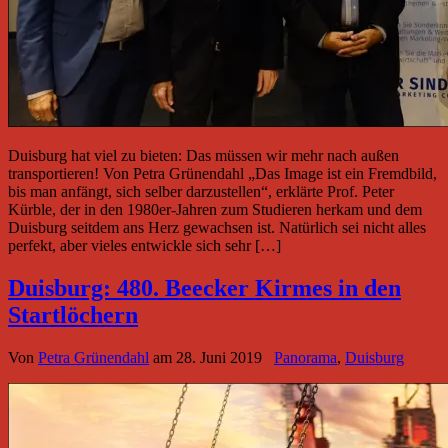
Duisburg hat viel zu bieten: Das müssen wir mehr nach außen
transportieren! Von Petra Grünendahl „Das Image ist ein Fremdbild,
bis man anfängt, sich selber darzustellen“, erklärte Prof. Peter
Kürble, der in den 1980er-Jahren zum Studieren herkam und dem
Duisburg seitdem ans Herz gewachsen ist. Natürlich sei nicht alles
perfekt, aber vieles entwickle sich sehr […]
Duisburg: 480. Beecker Kirmes in den
Startlöchern
Von
Petra Grünendahl
am
28. Juni 2019
Panorama
,
Duisburg