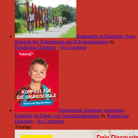
Stadtradeln in Duisburg: Neue
Rekorde bei Teilnehmern und Kilometerleistung
by
Rundschau Duisburg
-
No Comment
Studienkreis Duisburg verschenkt
Ratgeber für Eltern von Grundschulkindern
by
Rundschau
Duisburg
-
No Comment
Anzeige