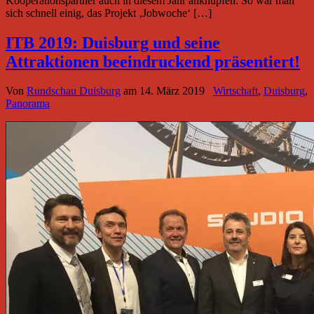
Kooperationspartner auch in diesem Jahr anknüpfen. So war man
sich schnell einig, das Projekt ‚Jobwoche‘ […]
ITB 2019: Duisburg und seine
Attraktionen beeindruckend präsentiert!
Von
Rundschau Duisburg
am
14. März 2019
Wirtschaft
,
Duisburg
,
Panorama