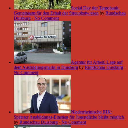
Social Day der Targobank:
Gemeinsam für den Erhalt der Streuobstwiesen
by
Rundschau
Duisburg
-
No Comment
Agentur für Arbeit: Lage auf
dem Ausbildungsmarkt in Duisburg
by
Rundschau Duisburg
-
No Comment
Niederrheinische IHK:
Späterer Ausbildungs-Einstieg für Jugendliche bleibt möglich
by
Rundschau Duisburg
-
No Comment