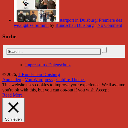
startport in Duisburg: Premiere des
we.digitize Summit
by
Rundschau Duisburg
-
No Comment
Suche
Impressum / Datenschutz
© 2026,
↑
Rundschau Duisburg
Anmelden
-
Von Wordpress
-
Gabfire Themes
This website uses cookies to improve your experience. We'll assume
you're ok with this, but you can opt-out if you wish.
Accept
Read More
Schließen