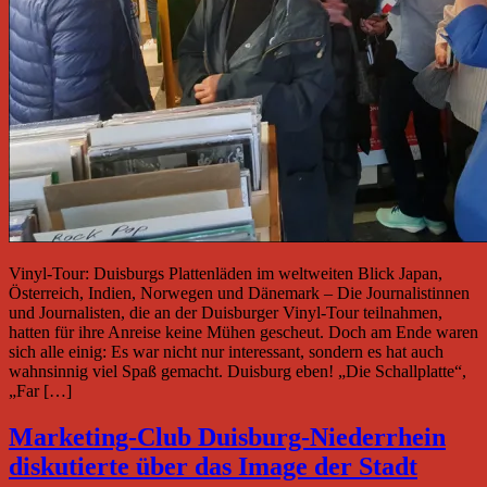
Vinyl-Tour: Duisburgs Plattenläden im weltweiten Blick Japan,
Österreich, Indien, Norwegen und Dänemark – Die Journalistinnen
und Journalisten, die an der Duisburger Vinyl-Tour teilnahmen,
hatten für ihre Anreise keine Mühen gescheut. Doch am Ende waren
sich alle einig: Es war nicht nur interessant, sondern es hat auch
wahnsinnig viel Spaß gemacht. Duisburg eben! „Die Schallplatte“,
„Far […]
Marketing-Club Duisburg-Niederrhein
diskutierte über das Image der Stadt