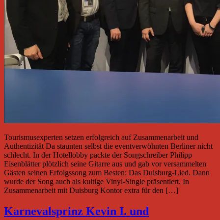
Tourismusexperten setzen erfolgreich auf Zusammenarbeit und
Authentizität Da staunten selbst die eventverwöhnten Berliner nicht
schlecht. In der Hotellobby packte der Songschreiber Philipp
Eisenblätter plötzlich seine Gitarre aus und gab vor versammelten
Gästen seinen Erfolgssong zum Besten: Das Duisburg-Lied. Dann
wurde der Song auch als kultige Vinyl-Single präsentiert. In
Zusammenarbeit mit Duisburg Kontor extra für den […]
Karnevalsprinz Kevin I. und