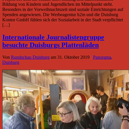
Bildung von Kindern und Jugendlichen im Mittelpunkt steht.
Besonders in der Vorweihnachtszeit sind soziale Einrichtungen auf
Spenden angewiesen. Die Werbeagentur h2m und die Duisburg
Kontor GmbH fühlen sich der Sozialarbeit in der Stadt verpflichtet
[…]
Internationale Journalistengruppe
besuchte Duisburgs Plattenläden
Von
Rundschau Duisburg
am
31. Oktober 2019
Panorama
,
Duisburg