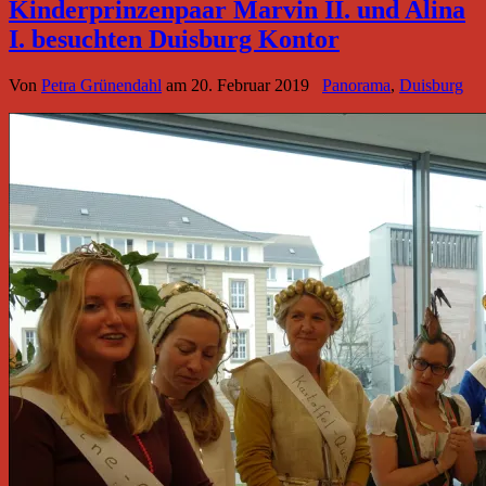
Kinderprinzenpaar Marvin II. und Alina
I. besuchten Duisburg Kontor
Von
Petra Grünendahl
am
20. Februar 2019
Panorama
,
Duisburg