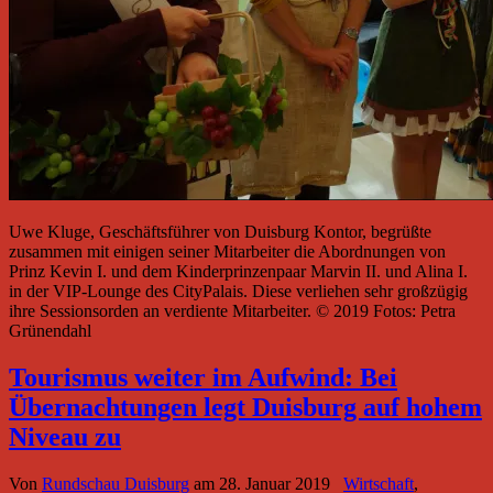
Uwe Kluge, Geschäftsführer von Duisburg Kontor, begrüßte
zusammen mit einigen seiner Mitarbeiter die Abordnungen von
Prinz Kevin I. und dem Kinderprinzenpaar Marvin II. und Alina I.
in der VIP-Lounge des CityPalais. Diese verliehen sehr großzügig
ihre Sessionsorden an verdiente Mitarbeiter. © 2019 Fotos: Petra
Grünendahl
Tourismus weiter im Aufwind: Bei
Übernachtungen legt Duisburg auf hohem
Niveau zu
Von
Rundschau Duisburg
am
28. Januar 2019
Wirtschaft
,