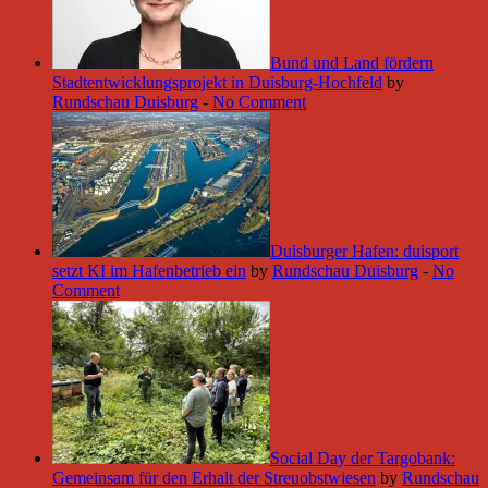
Bund und Land fördern
Stadtentwicklungsprojekt in Duisburg-Hochfeld
by
Rundschau Duisburg
-
No Comment
Duisburger Hafen: duisport
setzt KI im Hafenbetrieb ein
by
Rundschau Duisburg
-
No
Comment
Social Day der Targobank:
Gemeinsam für den Erhalt der Streuobstwiesen
by
Rundschau