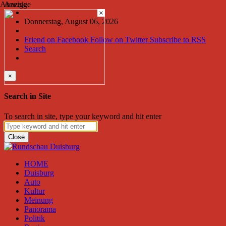
Anzeige
Anzeige
×
Donnerstag, August 06, 2026
Friend on Facebook
Follow on Twitter
Subscribe to RSS
Search
×
Search in Site
To search in site, type your keyword and hit enter
Close
HOME
Duisburg
Auto
Kultur
Meinung
Panorama
Politik