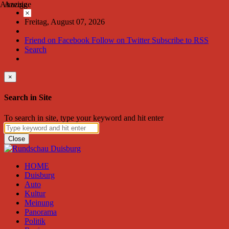
Anzeige
Anzeige
×
Freitag, August 07, 2026
Friend on Facebook
Follow on Twitter
Subscribe to RSS
Search
×
Search in Site
To search in site, type your keyword and hit enter
Close
HOME
Duisburg
Auto
Kultur
Meinung
Panorama
Politik