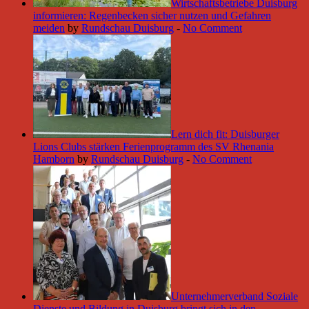
Wirtschaftsbetriebe Duisburg
informieren: Regenbecken sicher nutzen und Gefahren
meiden
by
Rundschau Duisburg
-
No Comment
Lern dich fit: Duisburger
Lions Clubs stärken Ferienprogramm des SV Rhenania
Hamborn
by
Rundschau Duisburg
-
No Comment
Unternehmerverband Soziale
Dienste und Bildung in Duisburg bringt sich in den