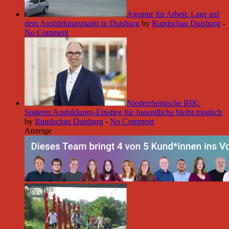
Agentur für Arbeit: Lage auf
dem Ausbildungsmarkt in Duisburg
by
Rundschau Duisburg
-
No Comment
Niederrheinische IHK:
Späterer Ausbildungs-Einstieg für Jugendliche bleibt möglich
by
Rundschau Duisburg
-
No Comment
Anzeige