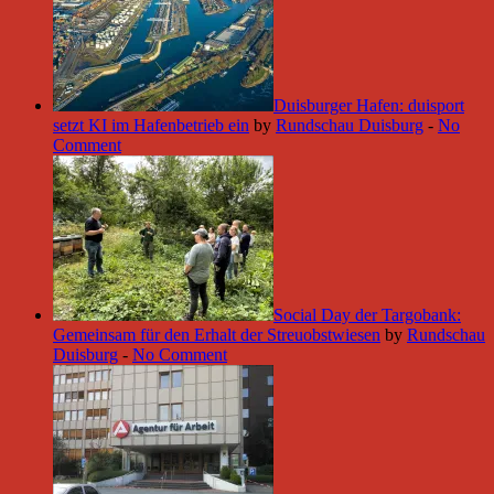
Duisburger Hafen: duisport
setzt KI im Hafenbetrieb ein
by
Rundschau Duisburg
-
No
Comment
Social Day der Targobank:
Gemeinsam für den Erhalt der Streuobstwiesen
by
Rundschau
Duisburg
-
No Comment