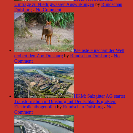
Umfrage zu Niedrigwasser-Auswirkungen
by
Rundschau
Duisburg
-
No Comment
Kleinste Hirschart der Welt
erobert den Zoo Duisburg
by
Rundschau Duisburg
-
No
Comment
HKM: Salzgitter AG startet
Transformation in Duisburg mit Deutschlands größtem
Elektrolichtbogenofen
by
Rundschau Duisburg
-
No
Comment