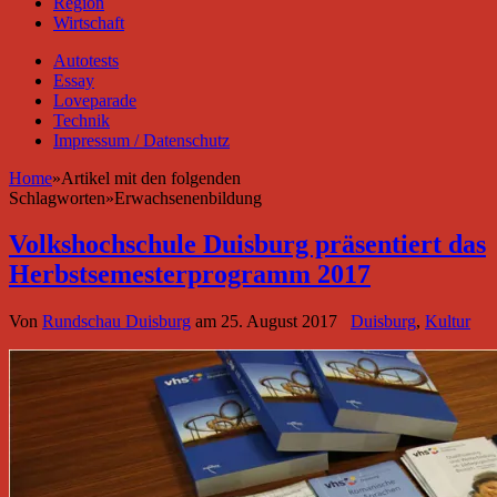
Region
Wirtschaft
Autotests
Essay
Loveparade
Technik
Impressum / Datenschutz
Home
»
Artikel mit den folgenden
Schlagworten
»
Erwachsenenbildung
Volkshochschule Duisburg präsentiert das
Herbstsemesterprogramm 2017
Von
Rundschau Duisburg
am
25. August 2017
Duisburg
,
Kultur