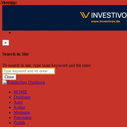
Anzeige
Anzeige
Samstag, August 08, 2026
Friend on Facebook
Follow on Twitter
Subscribe to RSS
Search
×
Search in Site
To search in site, type your keyword and hit enter
Close
HOME
Duisburg
Auto
Kultur
Meinung
Panorama
Politik