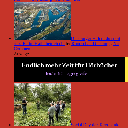
Duisburger Hafen: duisport
setzt KI im Hafenbetrieb ein
by
Rundschau Duisburg
-
No
Comment
Anzeige
Social Day der Targobank: