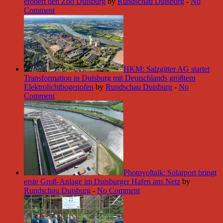
erobert den Zoo Duisburg
by
Rundschau Duisburg
-
No
Comment
HKM: Salzgitter AG startet
Transformation in Duisburg mit Deutschlands größtem
Elektrolichtbogenofen
by
Rundschau Duisburg
-
No
Comment
Photovoltaik: Solarport bringt
erste Groß-Anlage im Duisburger Hafen ans Netz
by
Rundschau Duisburg
-
No Comment