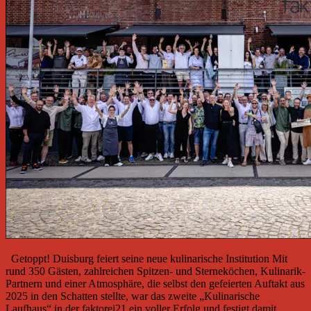
Getoppt! Duisburg feiert seine neue kulinarische Institution Mit
rund 350 Gästen, zahlreichen Spitzen- und Sterneköchen, Kulinarik-
Partnern und einer Atmosphäre, die selbst den gefeierten Auftakt aus
2025 in den Schatten stellte, war das zweite „Kulinarische
Laufhaus“ in der faktorei21 ein voller Erfolg und festigt damit