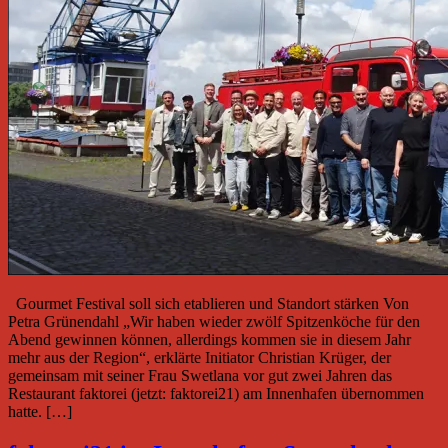
Gourmet Festival soll sich etablieren und Standort stärken Von
Petra Grünendahl „Wir haben wieder zwölf Spitzenköche für den
Abend gewinnen können, allerdings kommen sie in diesem Jahr
mehr aus der Region“, erklärte Initiator Christian Krüger, der
gemeinsam mit seiner Frau Swetlana vor gut zwei Jahren das
Restaurant faktorei (jetzt: faktorei21) am Innenhafen übernommen
hatte. […]