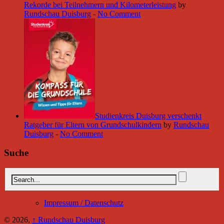
Rekorde bei Teilnehmern und Kilometerleistung
by
Rundschau Duisburg
-
No Comment
Studienkreis Duisburg verschenkt
Ratgeber für Eltern von Grundschulkindern
by
Rundschau
Duisburg
-
No Comment
Suche
Impressum / Datenschutz
© 2026,
↑
Rundschau Duisburg