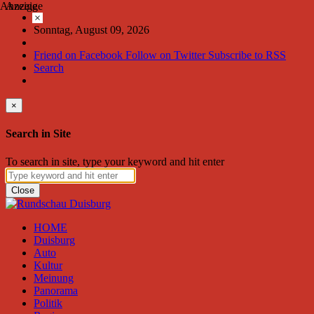
Anzeige
Anzeige
×
Sonntag, August 09, 2026
Friend on Facebook
Follow on Twitter
Subscribe to RSS
Search
×
Search in Site
To search in site, type your keyword and hit enter
Close
HOME
Duisburg
Auto
Kultur
Meinung
Panorama
Politik