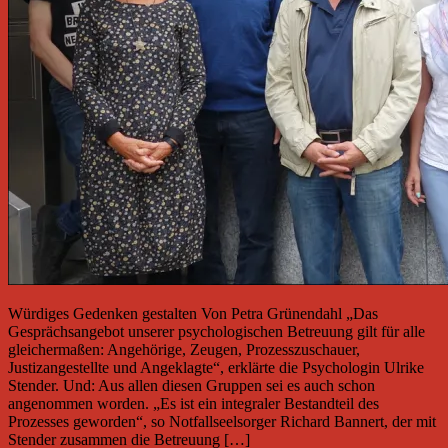
Würdiges Gedenken gestalten Von Petra Grünendahl „Das
Gesprächsangebot unserer psychologischen Betreuung gilt für alle
gleichermaßen: Angehörige, Zeugen, Prozesszuschauer,
Justizangestellte und Angeklagte“, erklärte die Psychologin Ulrike
Stender. Und: Aus allen diesen Gruppen sei es auch schon
angenommen worden. „Es ist ein integraler Bestandteil des
Prozesses geworden“, so Notfallseelsorger Richard Bannert, der mit
Stender zusammen die Betreuung […]