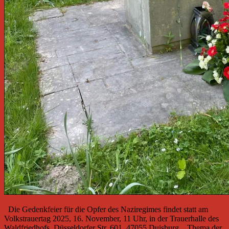
Die Gedenkfeier für die Opfer des Naziregimes findet statt am
Volkstrauertag 2025, 16. November, 11 Uhr, in der Trauerhalle des
Waldfriedhofs, Düsseldorfer Str. 601, 47055 Duisburg. Thema der