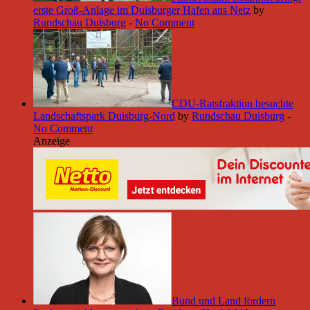
erste Groß-Anlage im Duisburger Hafen ans Netz
by
Rundschau Duisburg
-
No Comment
CDU-Ratsfraktion besuchte
Landschaftspark Duisburg-Nord
by
Rundschau Duisburg
-
No Comment
Anzeige
Bund und Land fördern