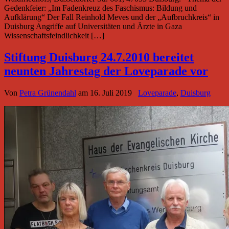
Gedenkfeier: „Im Fadenkreuz des Faschismus: Bildung und
Aufklärung“ Der Fall Reinhold Meves und der „Aufbruchkreis“ in
Duisburg Angriffe auf Universitäten und Ärzte in Gaza
Wissenschaftsfeindlichkeit […]
Stiftung Duisburg 24.7.2010 bereitet
neunten Jahrestag der Loveparade vor
Von
Petra Grünendahl
am
16. Juli 2019
Loveparade
,
Duisburg