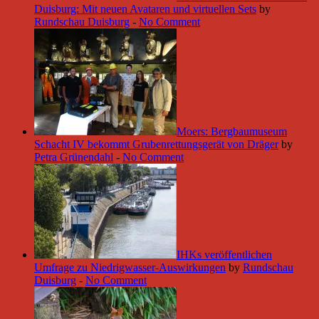
Duisburg: Mit neuen Avataren und virtuellen Sets
by
Rundschau Duisburg
-
No Comment
Moers: Bergbaumuseum
Schacht IV bekommt Grubenrettungsgerät von Dräger
by
Petra Grünendahl
-
No Comment
IHKs veröffentlichen
Umfrage zu Niedrigwasser-Auswirkungen
by
Rundschau
Duisburg
-
No Comment