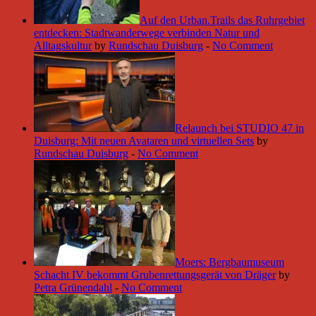
Auf den Urban.Trails das Ruhrgebiet
entdecken: Stadtwanderwege verbinden Natur und
Alltagskultur
by
Rundschau Duisburg
-
No Comment
Relaunch bei STUDIO 47 in
Duisburg: Mit neuen Avataren und virtuellen Sets
by
Rundschau Duisburg
-
No Comment
Moers: Bergbaumuseum
Schacht IV bekommt Grubenrettungsgerät von Dräger
by
Petra Grünendahl
-
No Comment