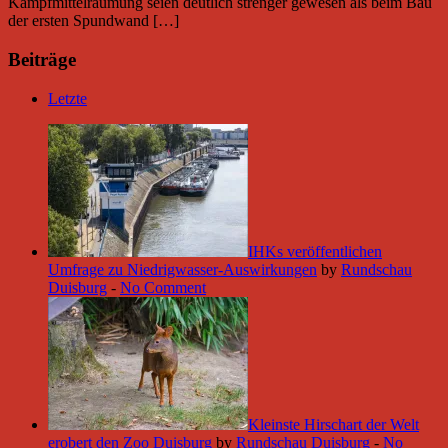
Kampfmittelräumung seien deutlich strenger gewesen als beim Bau
der ersten Spundwand […]
Beiträge
Letzte
IHKs veröffentlichen
Umfrage zu Niedrigwasser-Auswirkungen
by
Rundschau
Duisburg
-
No Comment
Kleinste Hirschart der Welt
erobert den Zoo Duisburg
by
Rundschau Duisburg
-
No