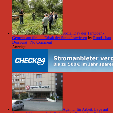
Social Day der Targobank:
Gemeinsam für den Erhalt der Streuobstwiesen
by
Rundschau
Duisburg
-
No Comment
Anzeige
Agentur für Arbeit: Lage auf