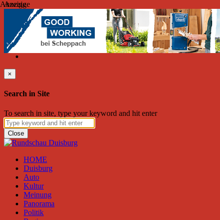
Anzeige
Anzeige
Freitag, August 07, 2026
Friend on Facebook
Follow on Twitter
Subscribe to RSS
Search
×
Search in Site
To search in site, type your keyword and hit enter
Close
HOME
Duisburg
Auto
Kultur
Meinung
Panorama
Politik