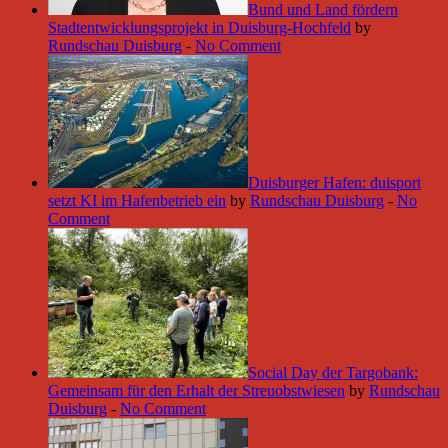
Bund und Land fördern
Stadtentwicklungsprojekt in Duisburg-Hochfeld
by
Rundschau Duisburg
-
No Comment
Duisburger Hafen: duisport
setzt KI im Hafenbetrieb ein
by
Rundschau Duisburg
-
No
Comment
Social Day der Targobank:
Gemeinsam für den Erhalt der Streuobstwiesen
by
Rundschau
Duisburg
-
No Comment