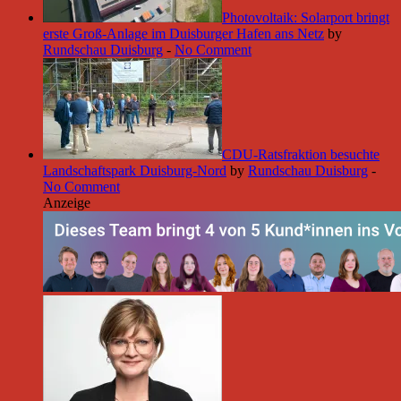
Photovoltaik: Solarport bringt
erste Groß-Anlage im Duisburger Hafen ans Netz
by
Rundschau Duisburg
-
No Comment
CDU-Ratsfraktion besuchte
Landschaftspark Duisburg-Nord
by
Rundschau Duisburg
-
No Comment
Anzeige