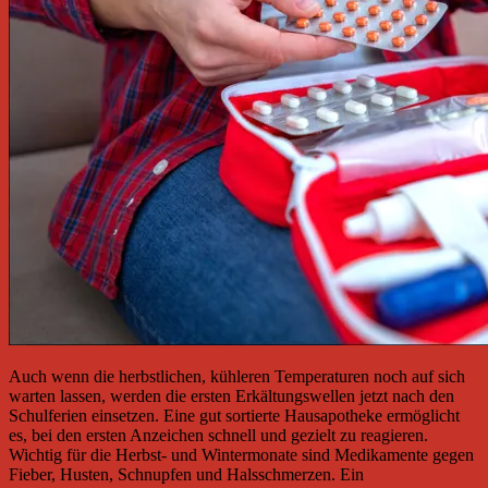
Auch wenn die herbstlichen, kühleren Temperaturen noch auf sich
warten lassen, werden die ersten Erkältungswellen jetzt nach den
Schulferien einsetzen. Eine gut sortierte Hausapotheke ermöglicht
es, bei den ersten Anzeichen schnell und gezielt zu reagieren.
Wichtig für die Herbst- und Wintermonate sind Medikamente gegen
Fieber, Husten, Schnupfen und Halsschmerzen. Ein