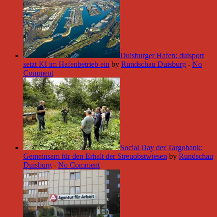
Duisburger Hafen: duisport
setzt KI im Hafenbetrieb ein
by
Rundschau Duisburg
-
No
Comment
Social Day der Targobank:
Gemeinsam für den Erhalt der Streuobstwiesen
by
Rundschau
Duisburg
-
No Comment