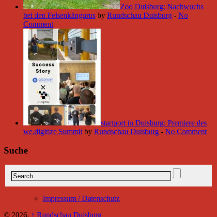
Zoo Duisburg: Nachwuchs
bei den Felsenkängurus
by
Rundschau Duisburg
-
No
Comment
startport in Duisburg: Premiere des
we.digitize Summit
by
Rundschau Duisburg
-
No Comment
Suche
Impressum / Datenschutz
© 2026,
↑
Rundschau Duisburg