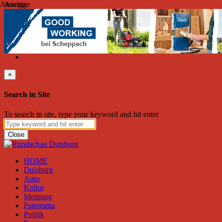
Anzeige
Anzeige
Donnerstag, August 06, 2026
Friend on Facebook
Follow on Twitter
Subscribe to RSS
Search
×
Search in Site
To search in site, type your keyword and hit enter
Close
HOME
Duisburg
Auto
Kultur
Meinung
Panorama
Politik