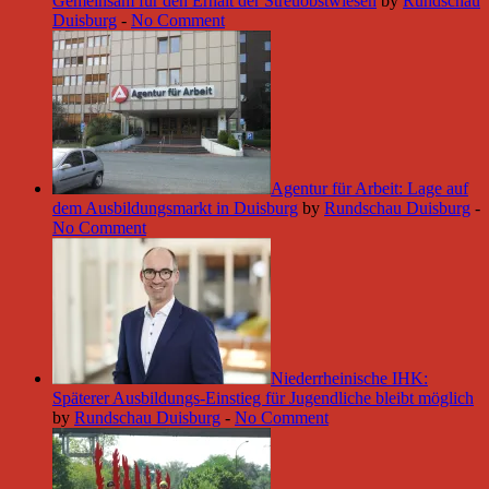
Gemeinsam für den Erhalt der Streuobstwiesen
by
Rundschau
Duisburg
-
No Comment
Agentur für Arbeit: Lage auf
dem Ausbildungsmarkt in Duisburg
by
Rundschau Duisburg
-
No Comment
Niederrheinische IHK:
Späterer Ausbildungs-Einstieg für Jugendliche bleibt möglich
by
Rundschau Duisburg
-
No Comment