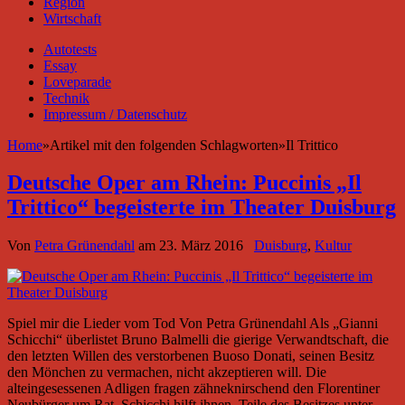
Region
Wirtschaft
Autotests
Essay
Loveparade
Technik
Impressum / Datenschutz
Home
»
Artikel mit den folgenden Schlagworten
»
Il Trittico
Deutsche Oper am Rhein: Puccinis „Il
Trittico“ begeisterte im Theater Duisburg
Von
Petra Grünendahl
am
23. März 2016
Duisburg
,
Kultur
Spiel mir die Lieder vom Tod Von Petra Grünendahl Als „Gianni
Schicchi“ überlistet Bruno Balmelli die gierige Verwandtschaft, die
den letzten Willen des verstorbenen Buoso Donati, seinen Besitz
den Mönchen zu vermachen, nicht akzeptieren will. Die
alteingesessenen Adligen fragen zähneknirschend den Florentiner
Neubürger um Rat. Schicchi hilft ihnen, Teile des Besitzes unter