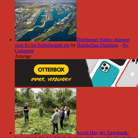
Duisburger Hafen: duisport
setzt KI im Hafenbetrieb ein
by
Rundschau Duisburg
-
No
Comment
Anzeige
Social Day der Targobank: