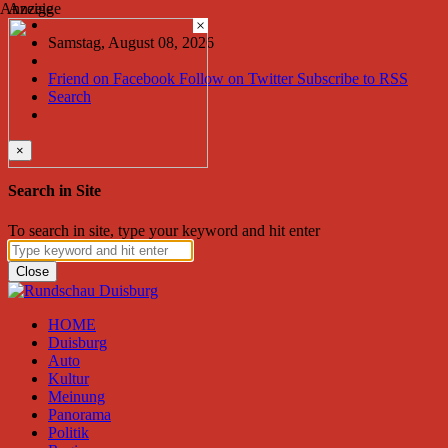
Anzeige
Anzeige
×
Samstag, August 08, 2026
Friend on Facebook
Follow on Twitter
Subscribe to RSS
Search
×
Search in Site
To search in site, type your keyword and hit enter
Close
HOME
Duisburg
Auto
Kultur
Meinung
Panorama
Politik