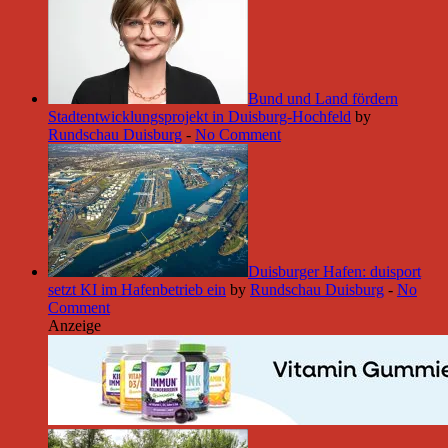
Bund und Land fördern
Stadtentwicklungsprojekt in Duisburg-Hochfeld
by
Rundschau Duisburg
-
No Comment
Duisburger Hafen: duisport
setzt KI im Hafenbetrieb ein
by
Rundschau Duisburg
-
No
Comment
Anzeige