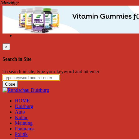
Anzeige
Anzeige
Samstag, August 08, 2026
Friend on Facebook
Follow on Twitter
Subscribe to RSS
Search
×
Search in Site
To search in site, type your keyword and hit enter
Close
HOME
Duisburg
Auto
Kultur
Meinung
Panorama
Politik