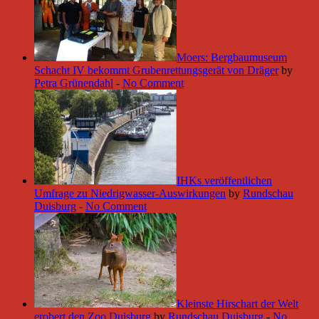
Moers: Bergbaumuseum
Schacht IV bekommt Grubenrettungsgerät von Dräger
by
Petra Grünendahl
-
No Comment
IHKs veröffentlichen
Umfrage zu Niedrigwasser-Auswirkungen
by
Rundschau
Duisburg
-
No Comment
Kleinste Hirschart der Welt
erobert den Zoo Duisburg
by
Rundschau Duisburg
-
No