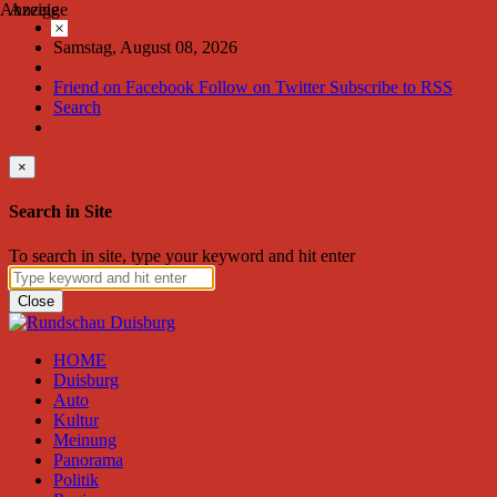
Anzeige
Anzeige
×
Samstag, August 08, 2026
Friend on Facebook
Follow on Twitter
Subscribe to RSS
Search
×
Search in Site
To search in site, type your keyword and hit enter
Close
HOME
Duisburg
Auto
Kultur
Meinung
Panorama
Politik