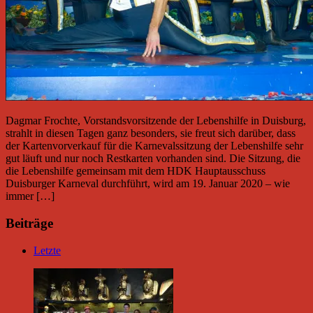
Dagmar Frochte, Vorstandsvorsitzende der Lebenshilfe in Duisburg,
strahlt in diesen Tagen ganz besonders, sie freut sich darüber, dass
der Kartenvorverkauf für die Karnevalssitzung der Lebenshilfe sehr
gut läuft und nur noch Restkarten vorhanden sind. Die Sitzung, die
die Lebenshilfe gemeinsam mit dem HDK Hauptausschuss
Duisburger Karneval durchführt, wird am 19. Januar 2020 – wie
immer […]
Beiträge
Letzte