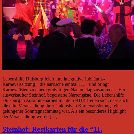
Lebenshilfe Duisburg feiert ihre integrative Jubiläums-
Karnevalssitzung – die närrische einmal 11. – und bringt
Karnevalisten zu einem großartigen Nachmittag zusammen. Ein
ausverkaufter Steinhof, begeisterte Narrengäste. Die Lebenshilfe
Duisburg in Zusammenarbeit mit dem HDK freuen sich, dass auch
die elfte Veranstaltung ihrer “inklusiven Karnevalssitzung“ ein
gelungener Sonntagnachmittag war. Als ein besonderes Highlight
der Veranstaltung wurde […]
Steinhof: Restkarten für die “11.