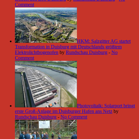
Comment
HKM: Salzgitter AG startet
Transformation in Duisburg mit Deutschlands größtem
Elektrolichtbogenofen
by
Rundschau Duisburg
-
No
Comment
Photovoltaik: Solarport bringt
erste Groß-Anlage im Duisburger Hafen ans Netz
by
Rundschau Duisburg
-
No Comment