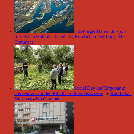
Duisburger Hafen: duisport
setzt KI im Hafenbetrieb ein
by
Rundschau Duisburg
-
No
Comment
Social Day der Targobank:
Gemeinsam für den Erhalt der Streuobstwiesen
by
Rundschau
Duisburg
-
No Comment