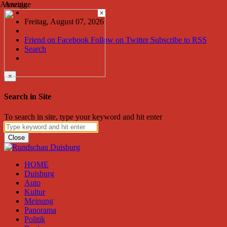
Anzeige
Anzeige
×
Freitag, August 07, 2026
Friend on Facebook
Follow on Twitter
Subscribe to RSS
Search
×
Search in Site
To search in site, type your keyword and hit enter
Close
HOME
Duisburg
Auto
Kultur
Meinung
Panorama
Politik