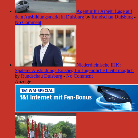
Agentur für Arbeit: Lage auf
dem Ausbildungsmarkt in Duisburg
by
Rundschau Duisburg
-
No Comment
Niederrheinische IHK:
Späterer Ausbildungs-Einstieg für Jugendliche bleibt möglich
by
Rundschau Duisburg
-
No Comment
Anzeige