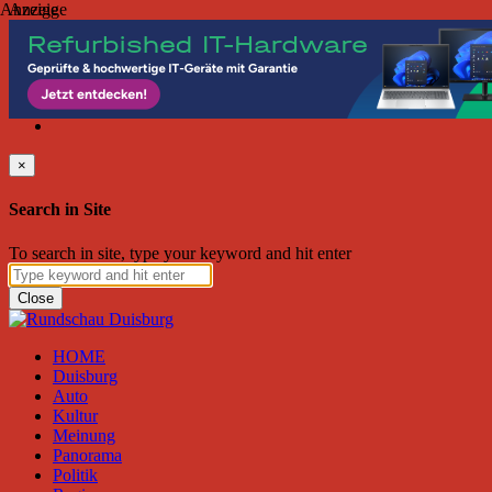
Anzeige
Anzeige
Samstag, August 08, 2026
Friend on Facebook
Follow on Twitter
Subscribe to RSS
Search
×
Search in Site
To search in site, type your keyword and hit enter
Close
HOME
Duisburg
Auto
Kultur
Meinung
Panorama
Politik