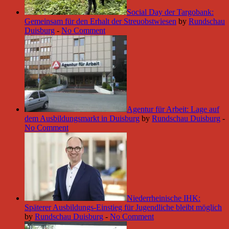
Social Day der Targobank:
Gemeinsam für den Erhalt der Streuobstwiesen
by
Rundschau
Duisburg
-
No Comment
Agentur für Arbeit: Lage auf
dem Ausbildungsmarkt in Duisburg
by
Rundschau Duisburg
-
No Comment
Niederrheinische IHK:
Späterer Ausbildungs-Einstieg für Jugendliche bleibt möglich
by
Rundschau Duisburg
-
No Comment