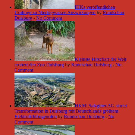
IHKs veröffentlichen
Umfrage zu Niedrigwasser-Auswirkungen
by
Rundschau
Duisburg
-
No Comment
Kleinste Hirschart der Welt
erobert den Zoo Duisburg
by
Rundschau Duisburg
-
No
Comment
HKM: Salzgitter AG startet
Transformation in Duisburg mit Deutschlands größtem
Elektrolichtbogenofen
by
Rundschau Duisburg
-
No
Comment