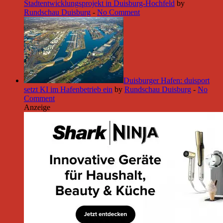
Stadtentwicklungsprojekt in Duisburg-Hochfeld
by
Rundschau Duisburg
-
No Comment
Duisburger Hafen: duisport
setzt KI im Hafenbetrieb ein
by
Rundschau Duisburg
-
No
Comment
Anzeige