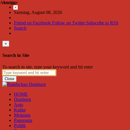
Anzeige
Anzeige
×
Samstag, August 08, 2026
Friend on Facebook
Follow on Twitter
Subscribe to RSS
Search
×
Search in Site
To search in site, type your keyword and hit enter
Close
HOME
Duisburg
Auto
Kultur
Meinung
Panorama
Politik