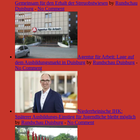
Gemeinsam für den Erhalt der Streuobstwiesen
by
Rundschau
Duisburg
-
No Comment
Agentur für Arbeit: Lage auf
dem Ausbildungsmarkt in Duisburg
by
Rundschau Duisburg
-
No Comment
Niederrheinische IHK:
Späterer Ausbildungs-Einstieg für Jugendliche bleibt möglich
by
Rundschau Duisburg
-
No Comment