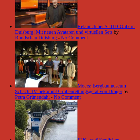
Relaunch bei STUDIO 47 in
Duisburg: Mit neuen Avataren und virtuellen Sets
by
Rundschau Duisburg
-
No Comment
Moers: Bergbaumuseum
Schacht IV bekommt Grubenrettungsgerät von Dräger
by
Petra Grünendahl
-
No Comment
IHKs veröffentlichen