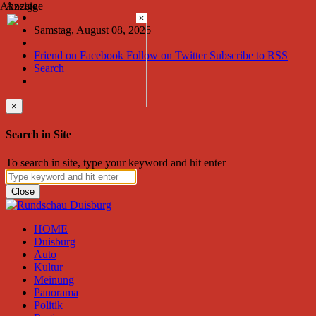
Anzeige
Anzeige
×
Samstag, August 08, 2026
Friend on Facebook
Follow on Twitter
Subscribe to RSS
Search
×
Search in Site
To search in site, type your keyword and hit enter
Close
HOME
Duisburg
Auto
Kultur
Meinung
Panorama
Politik