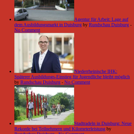
Agentur für Arbeit: Lage auf
dem Ausbildungsmarkt in Duisburg
by
Rundschau Duisburg
-
No Comment
Niederrheinische IHK:
Späterer Ausbildungs-Einstieg für Jugendliche bleibt möglich
by
Rundschau Duisburg
-
No Comment
Stadtradeln in Duisburg: Neue
Rekorde bei Teilnehmern und Kilometerleistung
by