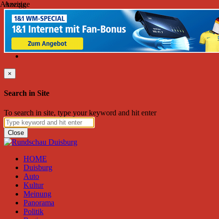
Anzeige
Anzeige
Donnerstag, August 06, 2026
Friend on Facebook
Follow on Twitter
Subscribe to RSS
Search
×
Search in Site
To search in site, type your keyword and hit enter
Close
HOME
Duisburg
Auto
Kultur
Meinung
Panorama
Politik