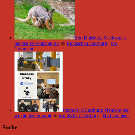
Zoo Duisburg: Nachwuchs
bei den Felsenkängurus
by
Rundschau Duisburg
-
No
Comment
startport in Duisburg: Premiere des
we.digitize Summit
by
Rundschau Duisburg
-
No Comment
Suche