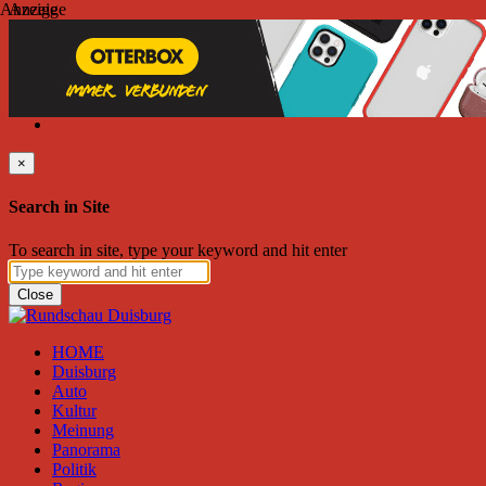
Anzeige
Anzeige
Samstag, August 08, 2026
Friend on Facebook
Follow on Twitter
Subscribe to RSS
Search
×
Search in Site
To search in site, type your keyword and hit enter
Close
HOME
Duisburg
Auto
Kultur
Meinung
Panorama
Politik