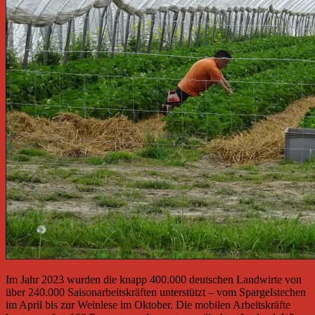
Im Jahr 2023 wurden die knapp 400.000 deutschen Landwirte von
über 240.000 Saisonarbeitskräften unterstützt – vom Spargelstechen
im April bis zur Weinlese im Oktober. Die mobilen Arbeitskräfte