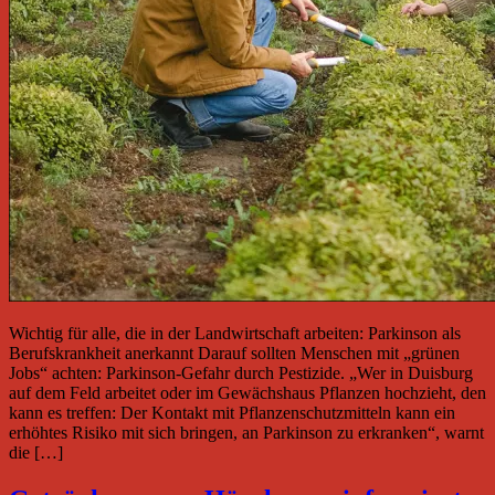
Wichtig für alle, die in der Landwirtschaft arbeiten: Parkinson als
Berufskrankheit anerkannt Darauf sollten Menschen mit „grünen
Jobs“ achten: Parkinson-Gefahr durch Pestizide. „Wer in Duisburg
auf dem Feld arbeitet oder im Gewächshaus Pflanzen hochzieht, den
kann es treffen: Der Kontakt mit Pflanzenschutzmitteln kann ein
erhöhtes Risiko mit sich bringen, an Parkinson zu erkranken“, warnt
die […]