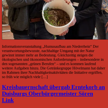
Informationsveranstaltung „Humusaufbau am Niederrhein“ Der
verantwortungsbewusste, nachhaltige Umgang mit der Natur
gewinnt immer mehr an Bedeutung. Gleichzeitig steigen die
ökologischen und ökonomischen Anforderungen – insbesondere in
den sogenannten „grünen Berufen“ – und es kommen laufend
weitere Aufgaben hinzu. Die Getränkegruppe Hövelmann hat daher
im Rahmen ihrer Nachhaltigkeitsaktivitäten die Initiative ergriffen,
so früh wie möglich viele […]
Kreisbauernschaft übergab Erntekorb an
Duisburgs Oberbürgermeister Sören
Link