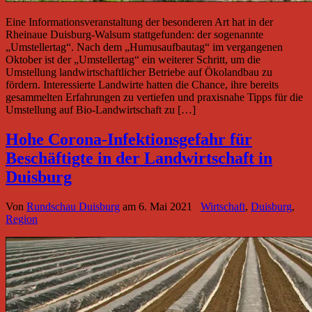
Eine Informationsveranstaltung der besonderen Art hat in der
Rheinaue Duisburg-Walsum stattgefunden: der sogenannte
„Umstellertag“. Nach dem „Humusaufbautag“ im vergangenen
Oktober ist der „Umstellertag“ ein weiterer Schritt, um die
Umstellung landwirtschaftlicher Betriebe auf Ökolandbau zu
fördern. Interessierte Landwirte hatten die Chance, ihre bereits
gesammelten Erfahrungen zu vertiefen und praxisnahe Tipps für die
Umstellung auf Bio-Landwirtschaft zu […]
Hohe Corona-Infektionsgefahr für
Beschäftigte in der Landwirtschaft in
Duisburg
Von
Rundschau Duisburg
am
6. Mai 2021
Wirtschaft
,
Duisburg
,
Region