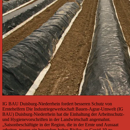
IG BAU Duisburg-Niederrhein fordert besseren Schutz von
Erntehelfern Die Industriegewerkschaft Bauen-Agrar-Umwelt (IG
BAU) Duisburg-Niederrhein hat die Einhaltung der Arbeitsschutz-
und Hygienevorschriften in der Landwirtschaft angemahnt.
„Saisonbeschäftigte in der Region, die in der Ernte und Aussaat
arbeiten, tragen ein besonders hohes Risiko, an Covid-19 zu