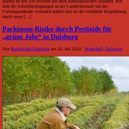
kamen zu fast 100 Prozent aus dem osteuropäischen Ausland. Wie
sich die Arbeitsbedingungen in der Landwirtschaft seit der
Coronapandemie verändert haben und ob die verstärkte Regulierung
durch neue […]
Parkinson-Risiko durch Pestizide für
„grüne Jobs“ in Duisburg
Von
Rundschau Duisburg
am
24. Juli 2024
Wirtschaft
,
Duisburg