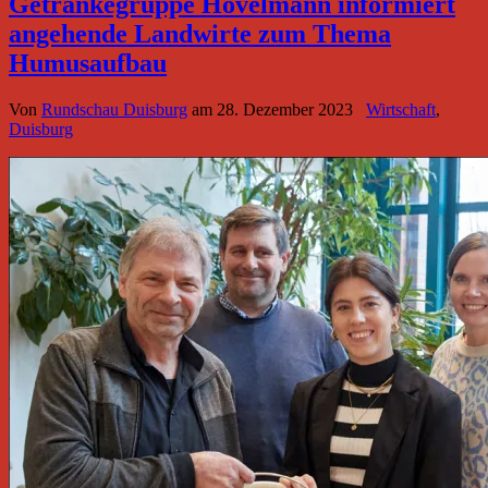
Getränkegruppe Hövelmann informiert
angehende Landwirte zum Thema
Humusaufbau
Von
Rundschau Duisburg
am
28. Dezember 2023
Wirtschaft
,
Duisburg