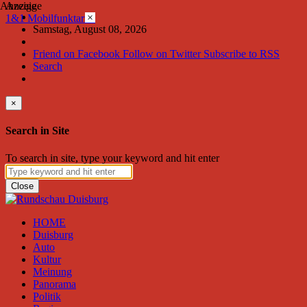
Anzeige
Anzeige
×
1&1 Mobilfunktarife
Samstag, August 08, 2026
Friend on Facebook
Follow on Twitter
Subscribe to RSS
Search
×
Search in Site
To search in site, type your keyword and hit enter
Close
HOME
Duisburg
Auto
Kultur
Meinung
Panorama
Politik