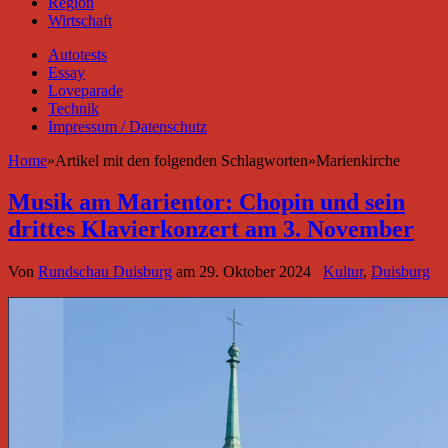
Region
Wirtschaft
Autotests
Essay
Loveparade
Technik
Impressum / Datenschutz
Home
»
Artikel mit den folgenden Schlagworten
»
Marienkirche
Musik am Marientor: Chopin und sein
drittes Klavierkonzert am 3. November
Von
Rundschau Duisburg
am
29. Oktober 2024
Kultur
,
Duisburg