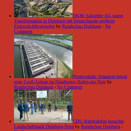
HKM: Salzgitter AG startet
Transformation in Duisburg mit Deutschlands größtem
Elektrolichtbogenofen
by
Rundschau Duisburg
-
No
Comment
Photovoltaik: Solarport bringt
erste Groß-Anlage im Duisburger Hafen ans Netz
by
Rundschau Duisburg
-
No Comment
CDU-Ratsfraktion besuchte
Landschaftspark Duisburg-Nord
by
Rundschau Duisburg
-