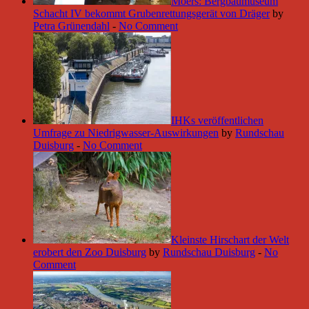
Moers: Bergbaumuseum
Schacht IV bekommt Grubenrettungsgerät von Dräger
by
Petra Grünendahl
-
No Comment
IHKs veröffentlichen
Umfrage zu Niedrigwasser-Auswirkungen
by
Rundschau
Duisburg
-
No Comment
Kleinste Hirschart der Welt
erobert den Zoo Duisburg
by
Rundschau Duisburg
-
No
Comment