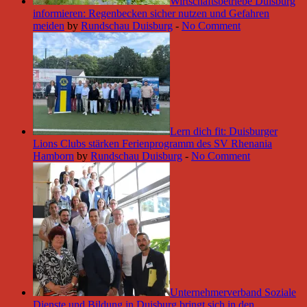
Wirtschaftsbetriebe Duisburg
informieren: Regenbecken sicher nutzen und Gefahren
meiden
by
Rundschau Duisburg
-
No Comment
Lern dich fit: Duisburger
Lions Clubs stärken Ferienprogramm des SV Rhenania
Hamborn
by
Rundschau Duisburg
-
No Comment
Unternehmerverband Soziale
Dienste und Bildung in Duisburg bringt sich in den