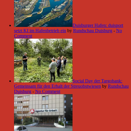
Duisburger Hafen: duisport
setzt KI im Hafenbetrieb ein
by
Rundschau Duisburg
-
No
Comment
Social Day der Targobank:
Gemeinsam für den Erhalt der Streuobstwiesen
by
Rundschau
Duisburg
-
No Comment