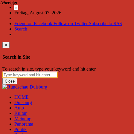
Anzeige
Anzeige
×
Freitag, August 07, 2026
Friend on Facebook
Follow on Twitter
Subscribe to RSS
Search
×
Search in Site
To search in site, type your keyword and hit enter
Close
HOME
Duisburg
Auto
Kultur
Meinung
Panorama
Politik