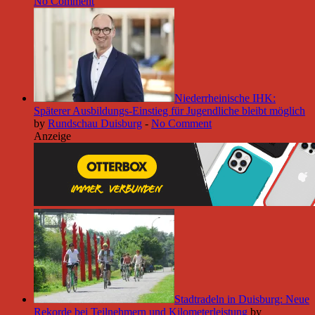
No Comment
Niederrheinische IHK:
Späterer Ausbildungs-Einstieg für Jugendliche bleibt möglich
by
Rundschau Duisburg
-
No Comment
Anzeige
Stadtradeln in Duisburg: Neue
Rekorde bei Teilnehmern und Kilometerleistung
by