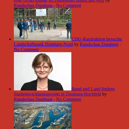
erste Groß-Anlage im Duisburger Hafen ans Netz
by
Rundschau Duisburg
-
No Comment
CDU-Ratsfraktion besuchte
Landschaftspark Duisburg-Nord
by
Rundschau Duisburg
-
No Comment
Bund und Land fördern
Stadtentwicklungsprojekt in Duisburg-Hochfeld
by
Rundschau Duisburg
-
No Comment