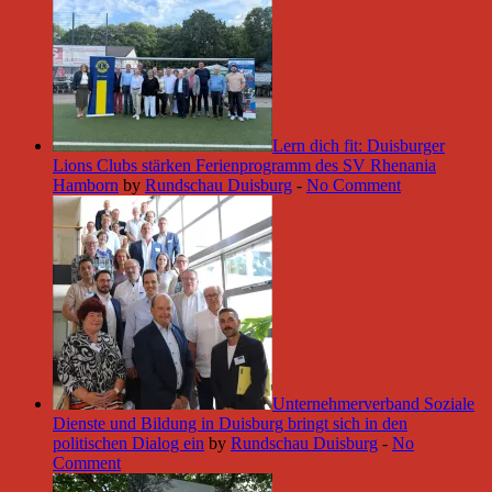
Lern dich fit: Duisburger
Lions Clubs stärken Ferienprogramm des SV Rhenania
Hamborn
by
Rundschau Duisburg
-
No Comment
Unternehmerverband Soziale
Dienste und Bildung in Duisburg bringt sich in den
politischen Dialog ein
by
Rundschau Duisburg
-
No
Comment