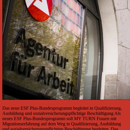
Das neue ESF Plus-Bundesprogramm begleitet in Qualifizierung,
Ausbildung und sozialversicherungspflichtige Beschäftigung Als
neues ESF Plus-Bundesprogramm soll MY TURN Frauen mit
Migrationserfahrung auf dem Weg in Qualifizierung, Ausbildung
und sozialversicherungspflichtige Beschäftigung begleiten. Das