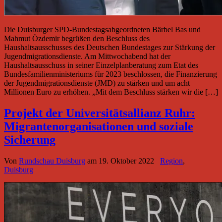
Die Duisburger SPD-Bundestagsabgeordneten Bärbel Bas und
Mahmut Özdemir begrüßen den Beschluss des
Haushaltsausschusses des Deutschen Bundestages zur Stärkung der
Jugendmigrationsdienste. Am Mittwochabend hat der
Haushaltsausschuss in seiner Einzelplanberatung zum Etat des
Bundesfamilienministeriums für 2023 beschlossen, die Finanzierung
der Jugendmigrationsdienste (JMD) zu stärken und um acht
Millionen Euro zu erhöhen. „Mit dem Beschluss stärken wir die […]
Projekt der Universitätsallianz Ruhr:
Migrantenorganisationen und soziale
Sicherung
Von
Rundschau Duisburg
am
19. Oktober 2022
Region
,
Duisburg