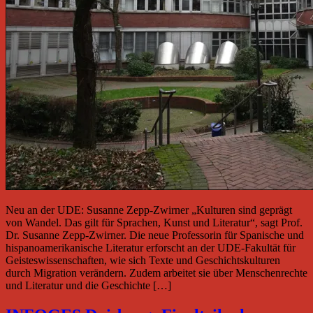
Neu an der UDE: Susanne Zepp-Zwirner „Kulturen sind geprägt
von Wandel. Das gilt für Sprachen, Kunst und Literatur“, sagt Prof.
Dr. Susanne Zepp-Zwirner. Die neue Professorin für Spanische und
hispanoamerikanische Literatur erforscht an der UDE-Fakultät für
Geisteswissenschaften, wie sich Texte und Geschichtskulturen
durch Migration verändern. Zudem arbeitet sie über Menschenrechte
und Literatur und die Geschichte […]