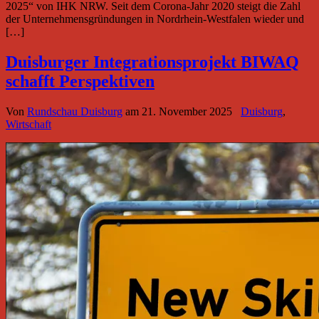
2025“ von IHK NRW. Seit dem Corona-Jahr 2020 steigt die Zahl
der Unternehmensgründungen in Nordrhein-Westfalen wieder und
[…]
Duisburger Integrationsprojekt BIWAQ
schafft Perspektiven
Von
Rundschau Duisburg
am
21. November 2025
Duisburg
,
Wirtschaft