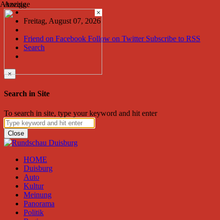
Anzeige
Anzeige
×
Freitag, August 07, 2026
Friend on Facebook
Follow on Twitter
Subscribe to RSS
Search
×
Search in Site
To search in site, type your keyword and hit enter
Close
HOME
Duisburg
Auto
Kultur
Meinung
Panorama
Politik