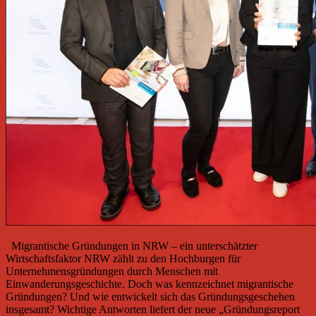
Migrantische Gründungen in NRW – ein unterschätzter
Wirtschaftsfaktor NRW zählt zu den Hochburgen für
Unternehmensgründungen durch Menschen mit
Einwanderungsgeschichte. Doch was kennzeichnet migrantische
Gründungen? Und wie entwickelt sich das Gründungsgeschehen
insgesamt? Wichtige Antworten liefert der neue „Gründungsreport