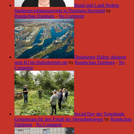
Bund und Land fördern
Stadtentwicklungsprojekt in Duisburg-Hochfeld
by
Rundschau Duisburg
-
No Comment
Duisburger Hafen: duisport
setzt KI im Hafenbetrieb ein
by
Rundschau Duisburg
-
No
Comment
Social Day der Targobank:
Gemeinsam für den Erhalt der Streuobstwiesen
by
Rundschau
Duisburg
-
No Comment