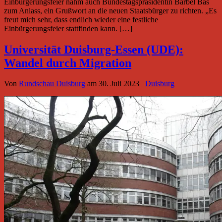
Einbürgerungsfeier nahm auch Bundestagspräsidentin Bärbel Bas
zum Anlass, ein Grußwort an die neuen Staatsbürger zu richten. „Es
freut mich sehr, dass endlich wieder eine festliche
Einbürgerungsfeier stattfinden kann. […]
Universität Duisburg-Essen (UDE):
Wandel durch Migration
Von
Rundschau Duisburg
am
30. Juli 2023
Duisburg