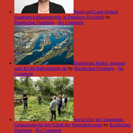
Bund und Land fördern
Stadtentwicklungsprojekt in Duisburg-Hochfeld
by
Rundschau Duisburg
-
No Comment
Duisburger Hafen: duisport
setzt KI im Hafenbetrieb ein
by
Rundschau Duisburg
-
No
Comment
Social Day der Targobank:
Gemeinsam für den Erhalt der Streuobstwiesen
by
Rundschau
Duisburg
-
No Comment