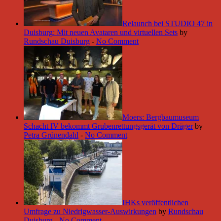
Relaunch bei STUDIO 47 in
Duisburg: Mit neuen Avataren und virtuellen Sets
by
Rundschau Duisburg
-
No Comment
Moers: Bergbaumuseum
Schacht IV bekommt Grubenrettungsgerät von Dräger
by
Petra Grünendahl
-
No Comment
IHKs veröffentlichen
Umfrage zu Niedrigwasser-Auswirkungen
by
Rundschau
Duisburg
-
No Comment