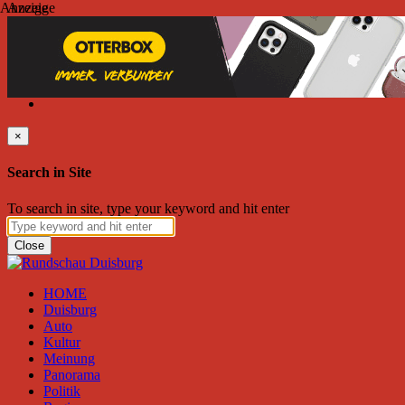
Anzeige
Anzeige
Sonntag, August 09, 2026
Friend on Facebook
Follow on Twitter
Subscribe to RSS
Search
×
Search in Site
To search in site, type your keyword and hit enter
Close
HOME
Duisburg
Auto
Kultur
Meinung
Panorama
Politik