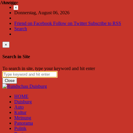
Anzeige
Anzeige
×
Donnerstag, August 06, 2026
Friend on Facebook
Follow on Twitter
Subscribe to RSS
Search
×
Search in Site
To search in site, type your keyword and hit enter
Close
HOME
Duisburg
Auto
Kultur
Meinung
Panorama
Politik