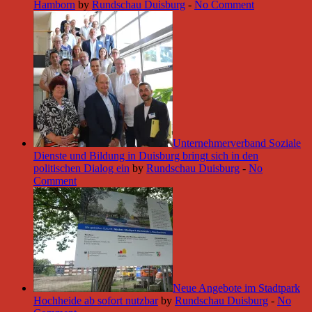
Hamborn
by
Rundschau Duisburg
-
No Comment
Unternehmerverband Soziale
Dienste und Bildung in Duisburg bringt sich in den
politischen Dialog ein
by
Rundschau Duisburg
-
No
Comment
Neue Angebote im Stadtpark
Hochheide ab sofort nutzbar
by
Rundschau Duisburg
-
No