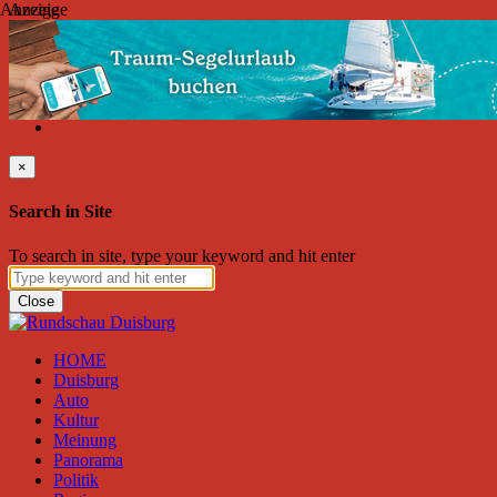
Anzeige
Anzeige
Samstag, August 08, 2026
Friend on Facebook
Follow on Twitter
Subscribe to RSS
Search
×
Search in Site
To search in site, type your keyword and hit enter
Close
HOME
Duisburg
Auto
Kultur
Meinung
Panorama
Politik