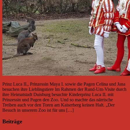
Prinz Luca II., Prinzessin Maya I. sowie die Pagen Celina und Jana
besuchen ihre Lieblingstiere Im Rahmen der Rund-Um-Visite durch
ihre Heimatstadt Duisburg besuchte Kinderprinz Luca II. mit
Prinzessin und Pagen den Zoo. Und so machte das närrische
Treiben auch vor den Toren am Kaiserberg keinen Halt. „Der
Besuch in unserem Zoo ist für uns […]
Beiträge