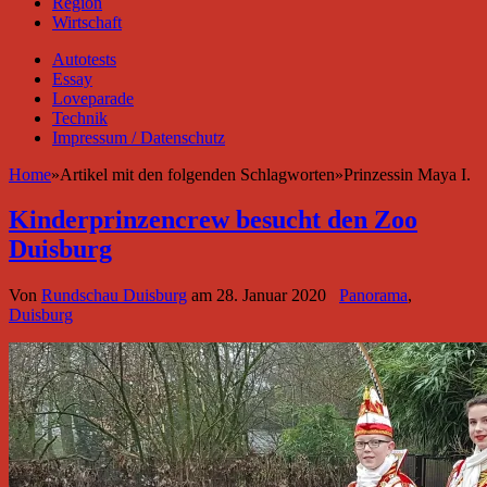
Region
Wirtschaft
Autotests
Essay
Loveparade
Technik
Impressum / Datenschutz
Home
»
Artikel mit den folgenden Schlagworten
»
Prinzessin Maya I.
Kinderprinzencrew besucht den Zoo
Duisburg
Von
Rundschau Duisburg
am
28. Januar 2020
Panorama
,
Duisburg