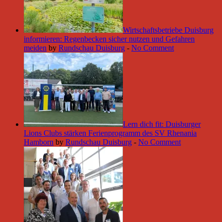
Wirtschaftsbetriebe Duisburg
informieren: Regenbecken sicher nutzen und Gefahren
meiden
by
Rundschau Duisburg
-
No Comment
Lern dich fit: Duisburger
Lions Clubs stärken Ferienprogramm des SV Rhenania
Hamborn
by
Rundschau Duisburg
-
No Comment