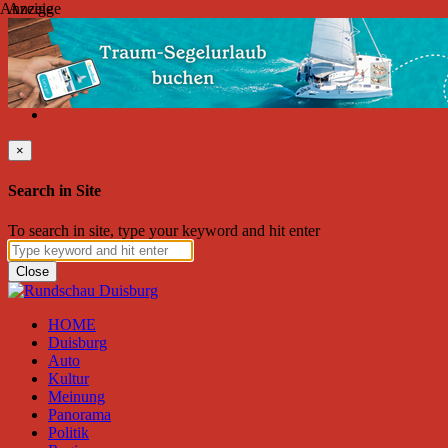
Anzeige
Anzeige
Donnerstag, August 06, 2026
Friend on Facebook
Follow on Twitter
Subscribe to RSS
Search
×
Search in Site
To search in site, type your keyword and hit enter
Close
HOME
Duisburg
Auto
Kultur
Meinung
Panorama
Politik