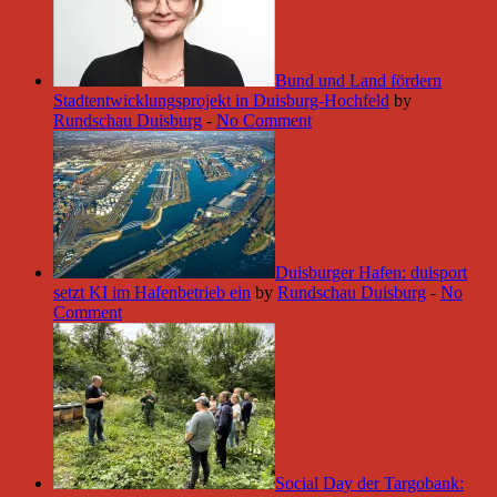
Bund und Land fördern
Stadtentwicklungsprojekt in Duisburg-Hochfeld
by
Rundschau Duisburg
-
No Comment
Duisburger Hafen: duisport
setzt KI im Hafenbetrieb ein
by
Rundschau Duisburg
-
No
Comment
Social Day der Targobank: