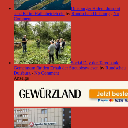
Duisburger Hafen: duisport
setzt KI im Hafenbetrieb ein
by
Rundschau Duisburg
-
No
Comment
Social Day der Targobank:
Gemeinsam für den Erhalt der Streuobstwiesen
by
Rundschau
Duisburg
-
No Comment
Anzeige