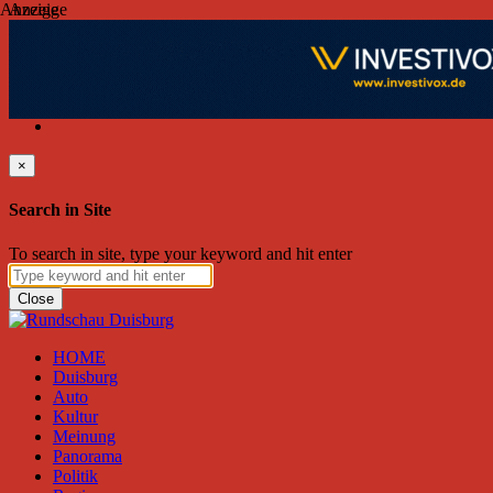
Anzeige
Anzeige
Freitag, August 07, 2026
Friend on Facebook
Follow on Twitter
Subscribe to RSS
Search
×
Search in Site
To search in site, type your keyword and hit enter
Close
HOME
Duisburg
Auto
Kultur
Meinung
Panorama
Politik