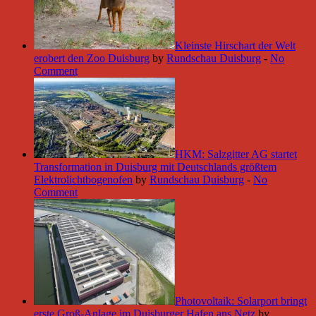
Kleinste Hirschart der Welt
erobert den Zoo Duisburg
by
Rundschau Duisburg
-
No
Comment
HKM: Salzgitter AG startet
Transformation in Duisburg mit Deutschlands größtem
Elektrolichtbogenofen
by
Rundschau Duisburg
-
No
Comment
Photovoltaik: Solarport bringt
erste Groß-Anlage im Duisburger Hafen ans Netz
by