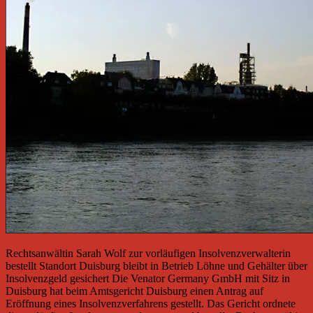
Rechtsanwältin Sarah Wolf zur vorläufigen Insolvenzverwalterin
bestellt Standort Duisburg bleibt in Betrieb Löhne und Gehälter über
Insolvenzgeld gesichert Die Venator Germany GmbH mit Sitz in
Duisburg hat beim Amtsgericht Duisburg einen Antrag auf
Eröffnung eines Insolvenzverfahrens gestellt. Das Gericht ordnete