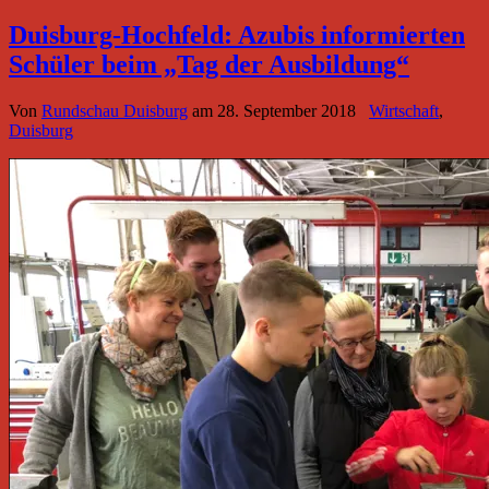
Duisburg-Hochfeld: Azubis informierten
Schüler beim „Tag der Ausbildung“
Von
Rundschau Duisburg
am
28. September 2018
Wirtschaft
,
Duisburg