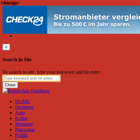
Anzeige
Anzeige
Samstag, August 08, 2026
Friend on Facebook
Follow on Twitter
Subscribe to RSS
Search
×
Search in Site
To search in site, type your keyword and hit enter
Close
HOME
Duisburg
Auto
Kultur
Meinung
Panorama
Politik