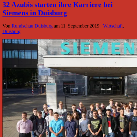
32 Azubis starten ihre Karriere bei
Siemens in Duisburg
Von
Rundschau Duisburg
am
11. September 2019
Wirtschaft
,
Duisburg