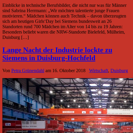
Einblicke in technische Berufsbilder, die nicht nur was für Männer
sind Sabrina Herrmann: „Wir möchten talentierte junge Frauen
motivieren.“ Mädchen können auch Technik – davon überzeugten
sich am heutigen Girls‘Day bei Siemens bundesweit an 26
Standorten rund 700 Mädchen im Alter von 14 bis zu 19 Jahren:
Besonders beliebt waren die NRW-Standorte Bielefeld, Mülheim,
Duisburg […]
Lange Nacht der Industrie lockte zu
Siemens in Duisburg-Hochfeld
Von
Petra Grünendahl
am
16. Oktober 2018
Wirtschaft
,
Duisburg