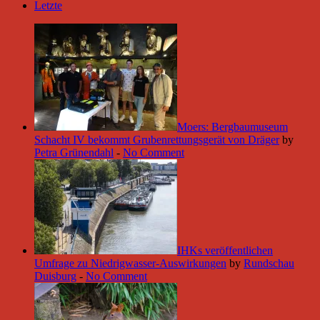
Letzte
Moers: Bergbaumuseum
Schacht IV bekommt Grubenrettungsgerät von Dräger
by
Petra Grünendahl
-
No Comment
IHKs veröffentlichen
Umfrage zu Niedrigwasser-Auswirkungen
by
Rundschau
Duisburg
-
No Comment