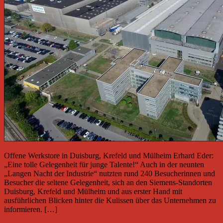
Offene Werkstore in Duisburg, Krefeld und Mülheim Erhard Eder:
„Eine tolle Gelegenheit für junge Talente!“ Auch in der neunten
„Langen Nacht der Industrie“ nutzten rund 240 Besucherinnen und
Besucher die seltene Gelegenheit, sich an den Siemens-Standorten
Duisburg, Krefeld und Mülheim und aus erster Hand mit
ausführlichen Blicken hinter die Kulissen über das Unternehmen zu
informieren. […]