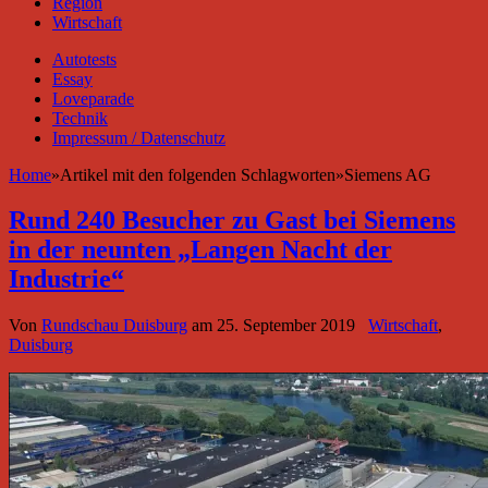
Region
Wirtschaft
Autotests
Essay
Loveparade
Technik
Impressum / Datenschutz
Home
»
Artikel mit den folgenden Schlagworten
»
Siemens AG
Rund 240 Besucher zu Gast bei Siemens
in der neunten „Langen Nacht der
Industrie“
Von
Rundschau Duisburg
am
25. September 2019
Wirtschaft
,
Duisburg