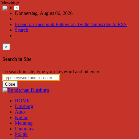
Anzeige
Anzeige
×
Donnerstag, August 06, 2026
Friend on Facebook
Follow on Twitter
Subscribe to RSS
Search
×
Search in Site
To search in site, type your keyword and hit enter
Close
HOME
Duisburg
Auto
Kultur
Meinung
Panorama
Politik