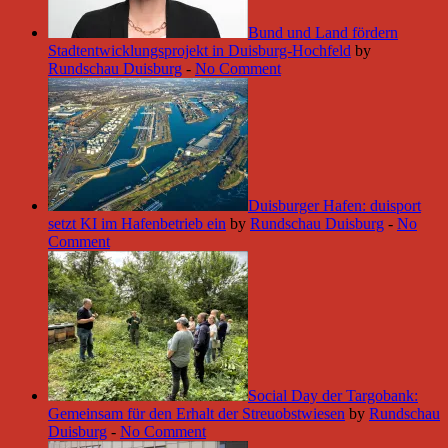
Bund und Land fördern
Stadtentwicklungsprojekt in Duisburg-Hochfeld
by
Rundschau Duisburg
-
No Comment
Duisburger Hafen: duisport
setzt KI im Hafenbetrieb ein
by
Rundschau Duisburg
-
No
Comment
Social Day der Targobank:
Gemeinsam für den Erhalt der Streuobstwiesen
by
Rundschau
Duisburg
-
No Comment