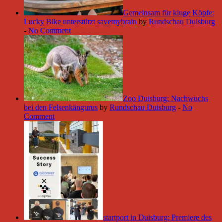
Gemeinsam für kluge Köpfe:
Lucky Bike unterstützt savemybrain
by
Rundschau Duisburg
-
No Comment
Zoo Duisburg: Nachwuchs
bei den Felsenkängurus
by
Rundschau Duisburg
-
No
Comment
startport in Duisburg: Premiere des