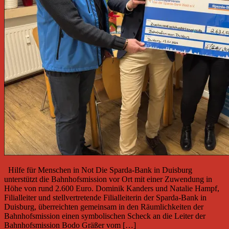
Hilfe für Menschen in Not Die Sparda-Bank in Duisburg
unterstützt die Bahnhofsmission vor Ort mit einer Zuwendung in
Höhe von rund 2.600 Euro. Dominik Kanders und Natalie Hampf,
Filialleiter und stellvertretende Filialleiterin der Sparda-Bank in
Duisburg, überreichten gemeinsam in den Räumlichkeiten der
Bahnhofsmission einen symbolischen Scheck an die Leiter der
Bahnhofsmission Bodo Gräßer vom […]