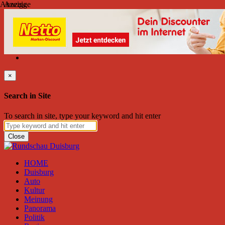
Anzeige
Anzeige
Donnerstag, August 06, 2026
Friend on Facebook
Follow on Twitter
Subscribe to RSS
Search
×
Search in Site
To search in site, type your keyword and hit enter
Close
HOME
Duisburg
Auto
Kultur
Meinung
Panorama
Politik