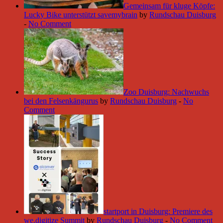
Gemeinsam für kluge Köpfe:
Lucky Bike unterstützt savemybrain
by
Rundschau Duisburg
-
No Comment
Zoo Duisburg: Nachwuchs
bei den Felsenkängurus
by
Rundschau Duisburg
-
No
Comment
startport in Duisburg: Premiere des
we.digitize Summit
by
Rundschau Duisburg
-
No Comment