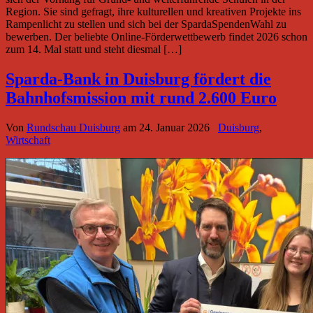
Region. Sie sind gefragt, ihre kulturellen und kreativen Projekte ins
Rampenlicht zu stellen und sich bei der SpardaSpendenWahl zu
bewerben. Der beliebte Online-Förderwettbewerb findet 2026 schon
zum 14. Mal statt und steht diesmal […]
Sparda-Bank in Duisburg fördert die
Bahnhofsmission mit rund 2.600 Euro
Von
Rundschau Duisburg
am
24. Januar 2026
Duisburg
,
Wirtschaft