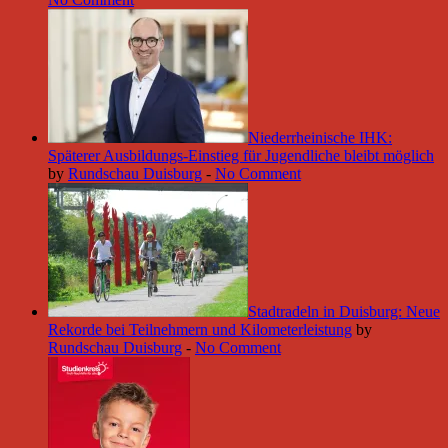
Niederrheinische IHK:
Späterer Ausbildungs-Einstieg für Jugendliche bleibt möglich
by
Rundschau Duisburg
-
No Comment
Stadtradeln in Duisburg: Neue
Rekorde bei Teilnehmern und Kilometerleistung
by
Rundschau Duisburg
-
No Comment