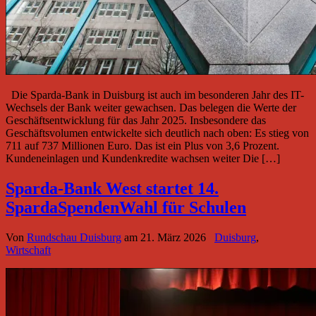
Die Sparda-Bank in Duisburg ist auch im besonderen Jahr des IT-
Wechsels der Bank weiter gewachsen. Das belegen die Werte der
Geschäftsentwicklung für das Jahr 2025. Insbesondere das
Geschäftsvolumen entwickelte sich deutlich nach oben: Es stieg von
711 auf 737 Millionen Euro. Das ist ein Plus von 3,6 Prozent.
Kundeneinlagen und Kundenkredite wachsen weiter Die […]
Sparda-Bank West startet 14.
SpardaSpendenWahl für Schulen
Von
Rundschau Duisburg
am
21. März 2026
Duisburg
,
Wirtschaft