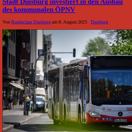
Stadt Duisburg investiert in den Ausbau
des kommunalen ÖPNV
Von
Rundschau Duisburg
am
8. August 2025
Duisburg