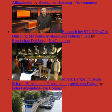
Alltagskultur
by
Rundschau Duisburg
-
No Comment
Relaunch bei STUDIO 47 in
Duisburg: Mit neuen Avataren und virtuellen Sets
by
Rundschau Duisburg
-
No Comment
Moers: Bergbaumuseum
Schacht IV bekommt Grubenrettungsgerät von Dräger
by
Petra Grünendahl
-
No Comment