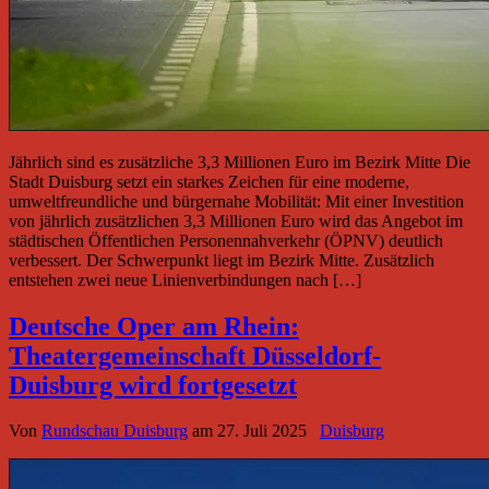
Jährlich sind es zusätzliche 3,3 Millionen Euro im Bezirk Mitte Die
Stadt Duisburg setzt ein starkes Zeichen für eine moderne,
umweltfreundliche und bürgernahe Mobilität: Mit einer Investition
von jährlich zusätzlichen 3,3 Millionen Euro wird das Angebot im
städtischen Öffentlichen Personennahverkehr (ÖPNV) deutlich
verbessert. Der Schwerpunkt liegt im Bezirk Mitte. Zusätzlich
entstehen zwei neue Linienverbindungen nach […]
Deutsche Oper am Rhein:
Theatergemeinschaft Düsseldorf-
Duisburg wird fortgesetzt
Von
Rundschau Duisburg
am
27. Juli 2025
Duisburg