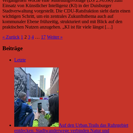
vergangenen Woche eine Mitteilungsvorlage (DS 25-0590) zum
Einsatz von Künstlicher Intelligenz (KI) in der Duisburger
Stadtverwaltung vorgestellt. Die CDU-Ratsfraktion sieht darin einen
wichtigen Schritt, um ein zentrales Zukunftsthema auch auf
kommunaler Ebene frühzeitig, strukturiert und mit Blick auf den
praktischen Nutzen anzugehen. „KI ist für viele längst […]
« Zurück
1
2
3
4
…
17
Weiter »
Beiträge
Letzte
Auf den Urban.Trails das Ruhrgebiet
entdecken: Stadtwanderwege verbinden Natur und