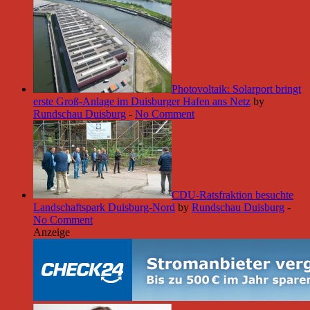
Photovoltaik: Solarport bringt
erste Groß-Anlage im Duisburger Hafen ans Netz
by
Rundschau Duisburg
-
No Comment
CDU-Ratsfraktion besuchte
Landschaftspark Duisburg-Nord
by
Rundschau Duisburg
-
No Comment
Anzeige