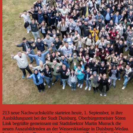
213 neue Nachwuchskräfte starteten heute, 1. September, in ihre
Ausbildungszeit bei der Stadt Duisburg. Oberbürgermeister Sören
Link begrüßte gemeinsam mit Stadtdirektor Martin Murrack die
neuen Auszubildenden an der Wasserskianlage in Duisburg-Wedau.