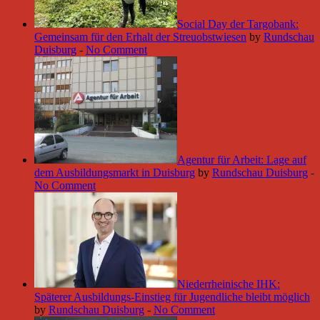
Social Day der Targobank:
Gemeinsam für den Erhalt der Streuobstwiesen
by
Rundschau
Duisburg
-
No Comment
Agentur für Arbeit: Lage auf
dem Ausbildungsmarkt in Duisburg
by
Rundschau Duisburg
-
No Comment
Niederrheinische IHK:
Späterer Ausbildungs-Einstieg für Jugendliche bleibt möglich
by
Rundschau Duisburg
-
No Comment