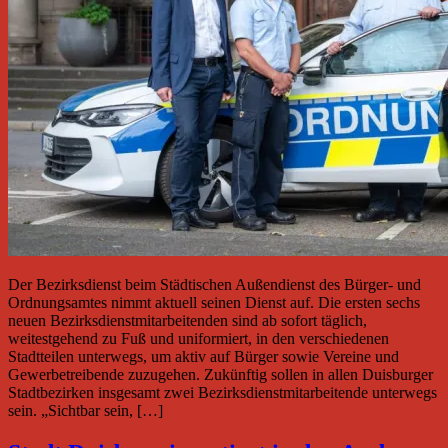
Der Bezirksdienst beim Städtischen Außendienst des Bürger- und
Ordnungsamtes nimmt aktuell seinen Dienst auf. Die ersten sechs
neuen Bezirksdienstmitarbeitenden sind ab sofort täglich,
weitestgehend zu Fuß und uniformiert, in den verschiedenen
Stadtteilen unterwegs, um aktiv auf Bürger sowie Vereine und
Gewerbetreibende zuzugehen. Zukünftig sollen in allen Duisburger
Stadtbezirken insgesamt zwei Bezirksdienstmitarbeitende unterwegs
sein. „Sichtbar sein, […]