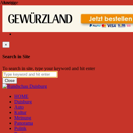
Anzeige
Anzeige
Sonntag, August 09, 2026
Friend on Facebook
Follow on Twitter
Subscribe to RSS
Search
×
Search in Site
To search in site, type your keyword and hit enter
Close
HOME
Duisburg
Auto
Kultur
Meinung
Panorama
Politik