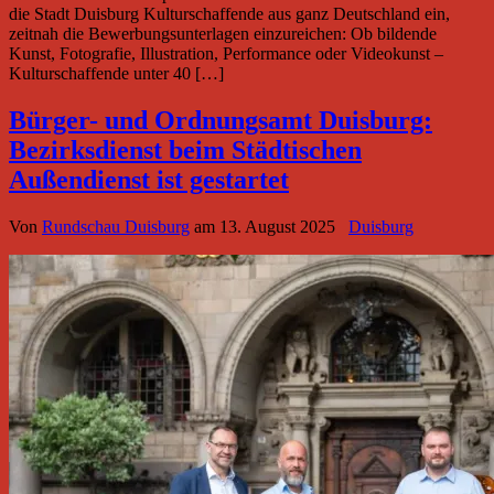
die Stadt Duisburg Kulturschaffende aus ganz Deutschland ein,
zeitnah die Bewerbungsunterlagen einzureichen: Ob bildende
Kunst, Fotografie, Illustration, Performance oder Videokunst –
Kulturschaffende unter 40 […]
Bürger- und Ordnungsamt Duisburg:
Bezirksdienst beim Städtischen
Außendienst ist gestartet
Von
Rundschau Duisburg
am
13. August 2025
Duisburg