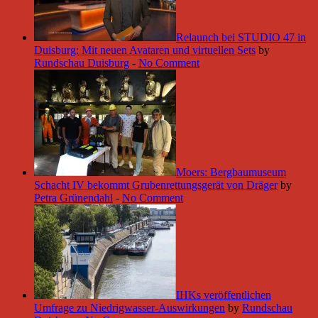
Relaunch bei STUDIO 47 in
Duisburg: Mit neuen Avataren und virtuellen Sets
by
Rundschau Duisburg
-
No Comment
Moers: Bergbaumuseum
Schacht IV bekommt Grubenrettungsgerät von Dräger
by
Petra Grünendahl
-
No Comment
IHKs veröffentlichen
Umfrage zu Niedrigwasser-Auswirkungen
by
Rundschau