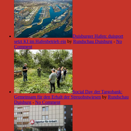
Duisburger Hafen: duisport
setzt KI im Hafenbetrieb ein
by
Rundschau Duisburg
-
No
Comment
Social Day der Targobank:
Gemeinsam für den Erhalt der Streuobstwiesen
by
Rundschau
Duisburg
-
No Comment