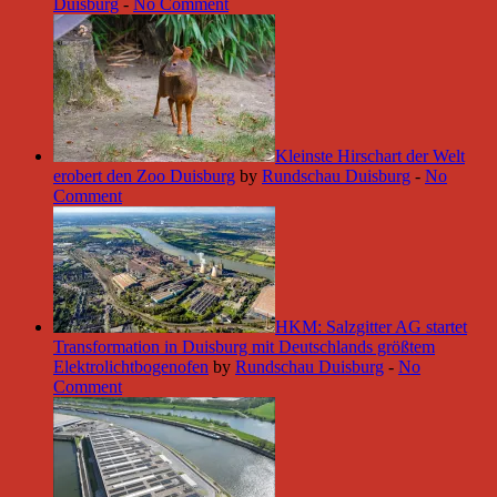
Duisburg
-
No Comment
Kleinste Hirschart der Welt
erobert den Zoo Duisburg
by
Rundschau Duisburg
-
No
Comment
HKM: Salzgitter AG startet
Transformation in Duisburg mit Deutschlands größtem
Elektrolichtbogenofen
by
Rundschau Duisburg
-
No
Comment