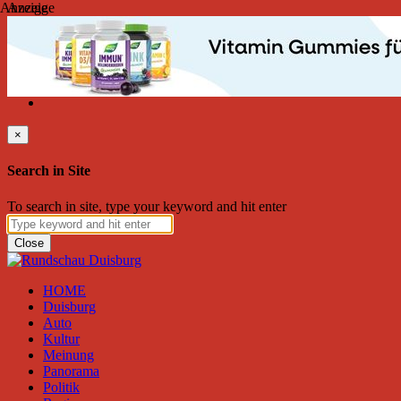
Anzeige
Anzeige
Sonntag, August 09, 2026
Friend on Facebook
Follow on Twitter
Subscribe to RSS
Search
×
Search in Site
To search in site, type your keyword and hit enter
Close
HOME
Duisburg
Auto
Kultur
Meinung
Panorama
Politik