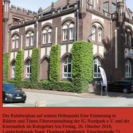
Der Ruhrbergbau auf seinem Höhepunkt Eine Erinnerung in
Bildern und Tönen Filmveranstaltung der IG Nordpark e.V. und der
Kinemathek im Ruhrgebiet Am Freitag, 26. Oktober 2018,
Landschaftspark Nord, Duisburg-Meiderich, Emscherstraße 71,