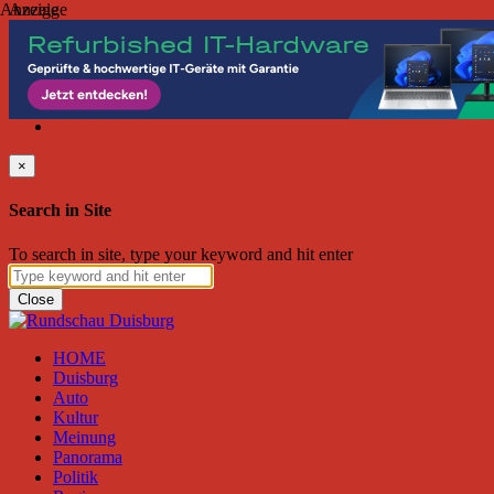
Anzeige
Anzeige
Samstag, August 08, 2026
Friend on Facebook
Follow on Twitter
Subscribe to RSS
Search
×
Search in Site
To search in site, type your keyword and hit enter
Close
HOME
Duisburg
Auto
Kultur
Meinung
Panorama
Politik