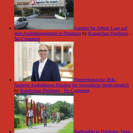
Agentur für Arbeit: Lage auf
dem Ausbildungsmarkt in Duisburg
by
Rundschau Duisburg
-
No Comment
Niederrheinische IHK:
Späterer Ausbildungs-Einstieg für Jugendliche bleibt möglich
by
Rundschau Duisburg
-
No Comment
Stadtradeln in Duisburg: Neue