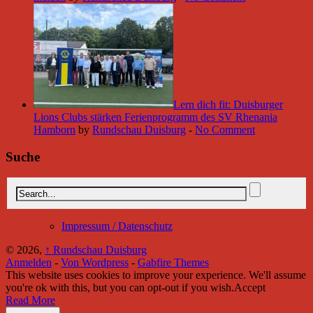
Lern dich fit: Duisburger
Lions Clubs stärken Ferienprogramm des SV Rhenania
Hamborn
by
Rundschau Duisburg
-
No Comment
Suche
Impressum / Datenschutz
© 2026,
↑
Rundschau Duisburg
Anmelden
-
Von Wordpress
-
Gabfire Themes
This website uses cookies to improve your experience. We'll assume
you're ok with this, but you can opt-out if you wish.
Accept
Read More