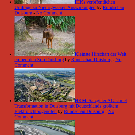
IHKs veröffentlichen
Umfrage zu Niedrigwasser-Auswirkungen
by
Rundschau
Duisburg
-
No Comment
Kleinste Hirschart der Welt
erobert den Zoo Duisburg
by
Rundschau Duisburg
-
No
Comment
HKM: Salzgitter AG startet
Transformation in Duisburg mit Deutschlands größtem
Elektrolichtbogenofen
by
Rundschau Duisburg
-
No
Comment