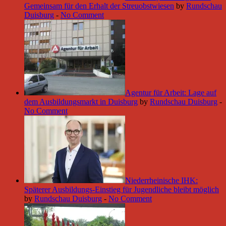
Gemeinsam für den Erhalt der Streuobstwiesen
by
Rundschau
Duisburg
-
No Comment
Agentur für Arbeit: Lage auf
dem Ausbildungsmarkt in Duisburg
by
Rundschau Duisburg
-
No Comment
Niederrheinische IHK:
Späterer Ausbildungs-Einstieg für Jugendliche bleibt möglich
by
Rundschau Duisburg
-
No Comment