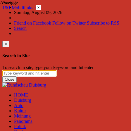
Anzeige
Anzeige
×
1&1 Mobilfunktarife
Sonntag, August 09, 2026
Friend on Facebook
Follow on Twitter
Subscribe to RSS
Search
×
Search in Site
To search in site, type your keyword and hit enter
Close
HOME
Duisburg
Auto
Kultur
Meinung
Panorama
Politik