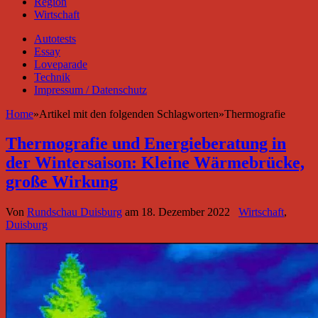
Region
Wirtschaft
Autotests
Essay
Loveparade
Technik
Impressum / Datenschutz
Home
»
Artikel mit den folgenden Schlagworten
»
Thermografie
Thermografie und Energieberatung in
der Wintersaison: Kleine Wärmebrücke,
große Wirkung
Von
Rundschau Duisburg
am
18. Dezember 2022
Wirtschaft
,
Duisburg