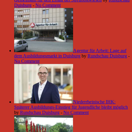
Duisburg
-
No Comment
Agentur für Arbeit: Lage auf
dem Ausbildungsmarkt in Duisburg
by
Rundschau Duisburg
-
No Comment
Niederrheinische IHK:
Späterer Ausbildungs-Einstieg für Jugendliche bleibt möglich
by
Rundschau Duisburg
-
No Comment