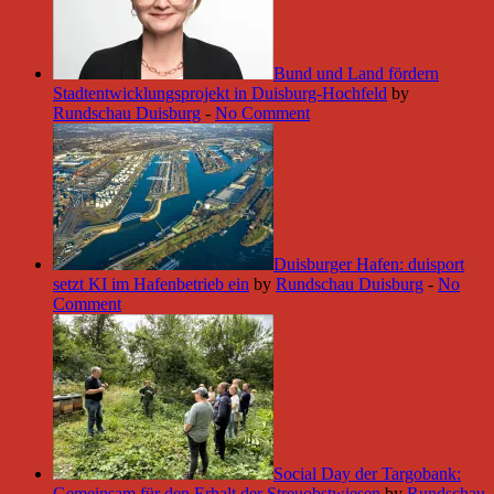
Bund und Land fördern
Stadtentwicklungsprojekt in Duisburg-Hochfeld
by
Rundschau Duisburg
-
No Comment
Duisburger Hafen: duisport
setzt KI im Hafenbetrieb ein
by
Rundschau Duisburg
-
No
Comment
Social Day der Targobank:
Gemeinsam für den Erhalt der Streuobstwiesen
by
Rundschau