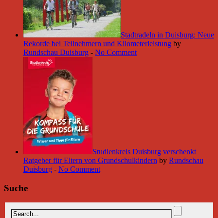
Stadtradeln in Duisburg: Neue
Rekorde bei Teilnehmern und Kilometerleistung
by
Rundschau Duisburg
-
No Comment
Studienkreis Duisburg verschenkt
Ratgeber für Eltern von Grundschulkindern
by
Rundschau
Duisburg
-
No Comment
Suche