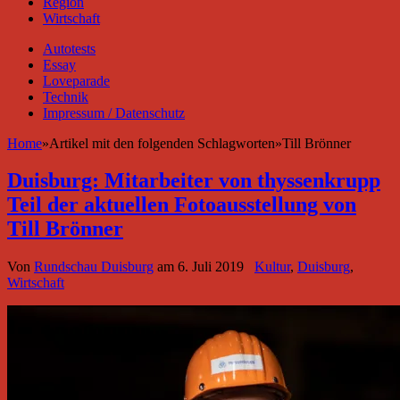
Region
Wirtschaft
Autotests
Essay
Loveparade
Technik
Impressum / Datenschutz
Home
»
Artikel mit den folgenden Schlagworten
»
Till Brönner
Duisburg: Mitarbeiter von thyssenkrupp
Teil der aktuellen Fotoausstellung von
Till Brönner
Von
Rundschau Duisburg
am
6. Juli 2019
Kultur
,
Duisburg
,
Wirtschaft