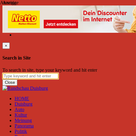
Anzeige
Anzeige
Freitag, August 07, 2026
Friend on Facebook
Follow on Twitter
Subscribe to RSS
Search
×
Search in Site
To search in site, type your keyword and hit enter
Close
HOME
Duisburg
Auto
Kultur
Meinung
Panorama
Politik