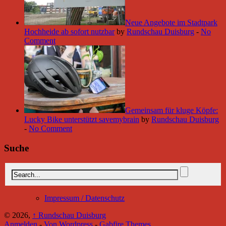
Neue Angebote im Stadtpark
Hochheide ab sofort nutzbar
by
Rundschau Duisburg
-
No
Comment
Gemeinsam für kluge Köpfe:
Lucky Bike unterstützt savemybrain
by
Rundschau Duisburg
-
No Comment
Suche
Impressum / Datenschutz
© 2026,
↑
Rundschau Duisburg
Anmelden
-
Von Wordpress
-
Gabfire Themes