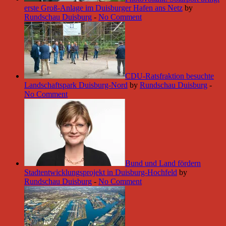
erste Groß-Anlage im Duisburger Hafen ans Netz
by
Rundschau Duisburg
-
No Comment
CDU-Ratsfraktion besuchte
Landschaftspark Duisburg-Nord
by
Rundschau Duisburg
-
No Comment
Bund und Land fördern
Stadtentwicklungsprojekt in Duisburg-Hochfeld
by
Rundschau Duisburg
-
No Comment