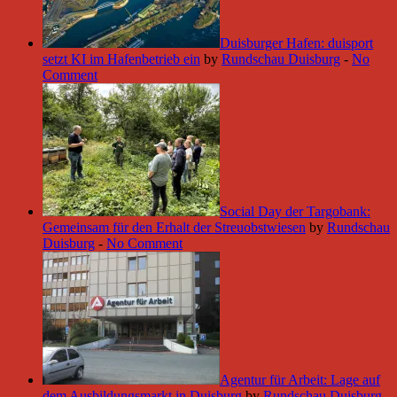
Duisburger Hafen: duisport
setzt KI im Hafenbetrieb ein
by
Rundschau Duisburg
-
No
Comment
Social Day der Targobank:
Gemeinsam für den Erhalt der Streuobstwiesen
by
Rundschau
Duisburg
-
No Comment
Agentur für Arbeit: Lage auf
dem Ausbildungsmarkt in Duisburg
by
Rundschau Duisburg
-