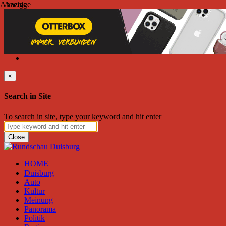
Anzeige
Anzeige
Montag, August 10, 2026
Friend on Facebook
Follow on Twitter
Subscribe to RSS
Search
×
Search in Site
To search in site, type your keyword and hit enter
Close
HOME
Duisburg
Auto
Kultur
Meinung
Panorama
Politik