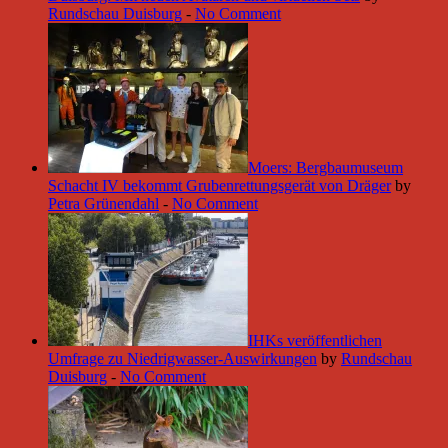
Rundschau Duisburg
-
No Comment
Moers: Bergbaumuseum
Schacht IV bekommt Grubenrettungsgerät von Dräger
by
Petra Grünendahl
-
No Comment
IHKs veröffentlichen
Umfrage zu Niedrigwasser-Auswirkungen
by
Rundschau
Duisburg
-
No Comment