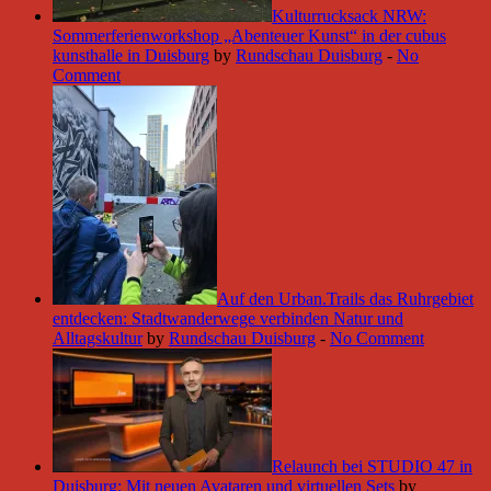
Kulturrucksack NRW:
Sommerferienworkshop „Abenteuer Kunst“ in der cubus
kunsthalle in Duisburg
by
Rundschau Duisburg
-
No
Comment
Auf den Urban.Trails das Ruhrgebiet
entdecken: Stadtwanderwege verbinden Natur und
Alltagskultur
by
Rundschau Duisburg
-
No Comment
Relaunch bei STUDIO 47 in
Duisburg: Mit neuen Avataren und virtuellen Sets
by