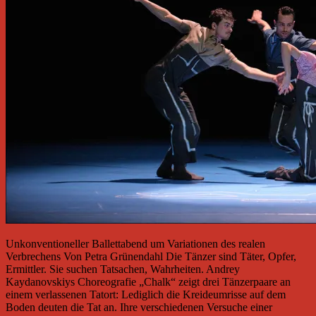
Unkonventioneller Ballettabend um Variationen des realen
Verbrechens Von Petra Grünendahl Die Tänzer sind Täter, Opfer,
Ermittler. Sie suchen Tatsachen, Wahrheiten. Andrey
Kaydanovskiys Choreografie „Chalk“ zeigt drei Tänzerpaare an
einem verlassenen Tatort: Lediglich die Kreideumrisse auf dem
Boden deuten die Tat an. Ihre verschiedenen Versuche einer