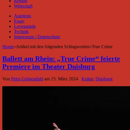
Region
Wirtschaft
Autotests
Essay
Loveparade
Technik
Impressum / Datenschutz
Home
»
Artikel mit den folgenden Schlagworten
»
True Crime
Ballett am Rhein: „True Crime“ feierte
Premiere im Theater Duisburg
Von
Petra Grünendahl
am
25. März 2024
Kultur
,
Duisburg