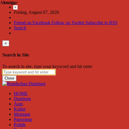
Anzeige
Anzeige
×
Freitag, August 07, 2026
Friend on Facebook
Follow on Twitter
Subscribe to RSS
Search
×
Search in Site
To search in site, type your keyword and hit enter
Close
HOME
Duisburg
Auto
Kultur
Meinung
Panorama
Politik